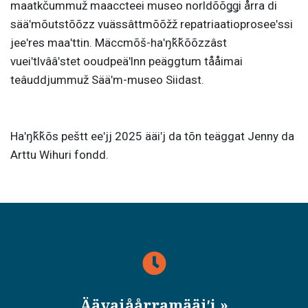
maatkčummuž maaccteei museo norldõõǥǥi årra di
sääʹmõutstõõzz vuässâttmõõžž repatriaatioproseeʹssi
jeeʹres maaʹttin. Mäccmõš-haʹŋǩǩõõzzâst
vueiʹtlvââʹstet ooudpeäʹlnn peäggtum tååimai
teâuddjummuž Sääʹm-museo Siidast.
Haʹŋǩǩõs peštt eeʹjj 2025 ääiʹj da tõn teäggat Jenny da
Arttu Wihuri fondd.
Äävaiåårramääiʹj