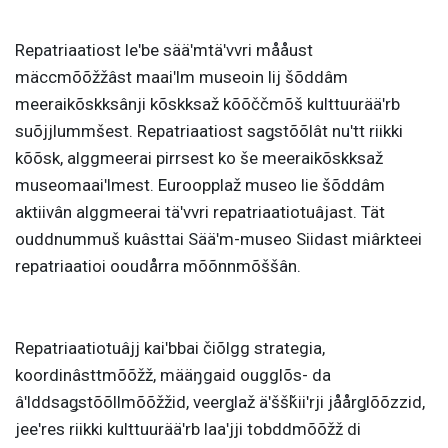
Repatriaatiost leʹbe sääʹmtäʹvvri mååust
mäccmõõžžâst maaiʹlm museoin lij šõddâm
meeraikõskksânji kõskksaž kõõččmõš kulttuurääʹrb
suõjjlummšest. Repatriaatiost saǥstõõlât nuʹtt riikki
kõõsk, alggmeerai pirrsest ko še meeraikõskksaž
museomaaiʹlmest. Euroopplaž museo lie šõddâm
aktiivân alggmeerai täʹvvri repatriaatiotuâjast. Tät
ouddnummuš kuâsttai Sääʹm-museo Siidast miârkteei
repatriaatioi ooudårra mõõnnmõššân.
Repatriaatiotuâjj kaiʹbbai čiõlgg strategia,
koordinâsttmõõžž, määŋgaid ougglõs- da
âʹlddsaǥstõõllmõõžžid, veerǥlaž äʹššǩiiʹrji jåårǥlõõzzid,
jeeʹres riikki kulttuurääʹrb laaʹjji tobddmõõžž di