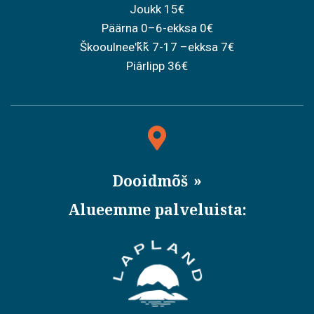
Joukk 15€
Päärna 0–6-ekksa 0€
Škooulneeʹǩǩ 7-17 –ekksa 7€
Piârlipp 36€
Dooidmõš
Alueemme palveluista: