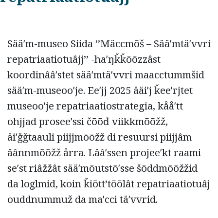
Sääʹm-museo Siida ’’Mäccmõš – Sääʹmtäʹvvri
repatriaatiotuâjj’’ -haʹŋǩǩõõzzâst
koordinââʹstet sääʹmtäʹvvri maacctummšid
sääʹm-museooʹje. Eeʹjj 2025 ääiʹj ǩeeʹrjtet
museooʹje repatriaatiostrategia, kååʹtt
ohjjad proseeʹssi čõõđ viikkmõõžž,
äiʹǧǧtaauli piijjmõõžž di resuursi piijjâm
âânnmõõžž årra. Lââʹssen projeeʹkt raami
seʹst riâžžât sääʹmõutstõʹsse šõddmõõžžid
da loǥlmid, koin ǩiõttʼtõõlât repatriaatiotuâj
ouddnummuž da maʹcci täʹvvrid.