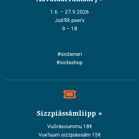
1.6. – 27.9.2026
Juõʹǩǩ peeiʹv
9 – 18
#siidainari
#siidashop
Sizzpiâssâmliipp
Vuõrâsoummu 18€
Vueʹluum sizzpiâssâm 15€