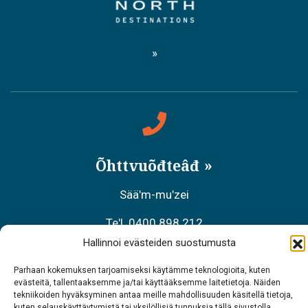
Õhttvuõđteâđ
Sääʹm-muʹzei
Teʹl. 0400 898 212
Hallinnoi evästeiden suostumusta
Meäʹcchalltõs äʹššneǩ-kääzzkõs
Parhaan kokemuksen tarjoamiseksi käytämme teknologioita, kuten
Teʹl. 0206 39 7740
evästeitä, tallentaaksemme ja/tai käyttääksemme laitetietoja. Näiden
tekniikoiden hyväksyminen antaa meille mahdollisuuden käsitellä tietoja,
Restraant Sarrit
kuten selauskäyttäytymistä tai yksilöllisiä tunnuksia tällä sivustolla.