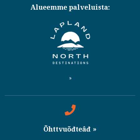
Alueemme palveluista:
Õhttvuõđteâđ