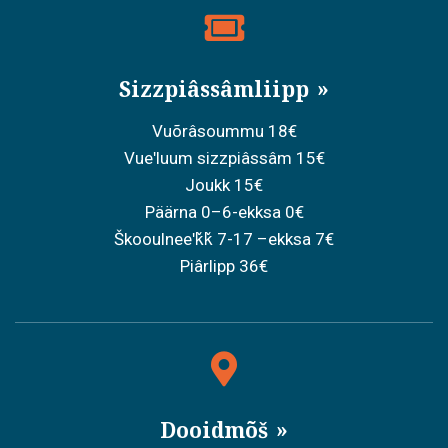
Sizzpiâssâmliipp
Vuõrâsoummu 18€
Vueʹluum sizzpiâssâm 15€
Joukk 15€
Päärna 0–6-ekksa 0€
Škooulneeʹǩǩ 7-17 –ekksa 7€
Piârlipp 36€
Dooidmõš