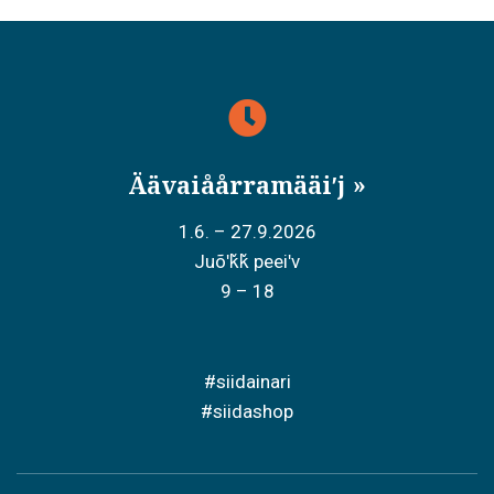
Äävaiåårramääiʹj
1.6. – 27.9.2026
Juõʹǩǩ peeiʹv
9 – 18
#siidainari
#siidashop