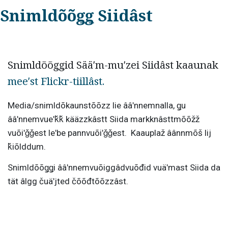
Snimldõõǥǥ Siidâst
Snimldõõǥǥid Sääʹm-muʹzei Siidâst kaaunak
meeʹst Flickr-tiillâst.
Media/snimldõkaunstõõzz lie ââʹnnemnalla, ǥu
ââʹnnemvueʹǩǩ kääzzkâstt Siida markknâsttmõõžž
vuõiʹǧǧest leʹbe pannvuõiʹǧǧest. Kaauplaž âânnmõš lij
ǩiõlddum.
Snimldõõǥǥi ââʹnnemvuõiggâdvuõđid vuäʹmast Siida da
tät âlgg čuäʹjted čõõđtõõzzâst.