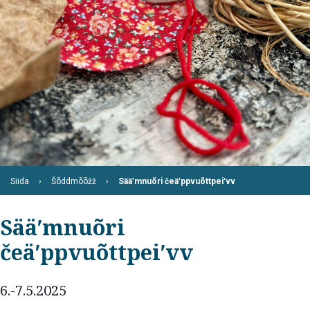
Siida
Šõddmõõžž
Sääʹmnuõri čeäʹppvuõttpeiʹvv
Sääʹmnuõri
čeäʹppvuõttpeiʹvv
6.-7.5.2025