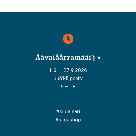
Äävaiåårramääiʹj
1.6. – 27.9.2026
Juõʹǩǩ peeiʹv
9 – 18
#siidainari
#siidashop