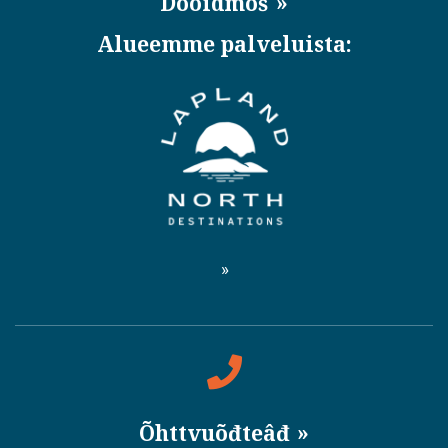
Dooidmõš
Alueemme palveluista:
Õhttvuõđteâđ