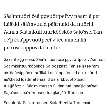
Sääʹmnuõri čeäʹppvuõttpeiʹvv nåårr âʹpet
Lääʹdd sääʹmvuuʹd päärnaid da nuõrid
Aanra Sääʹmkulttuurkõõskõs Sajoʹsse. Tän
eeʹjj čeäʹppvuõttpeeiʹv teeʹmmen liâ
pirrõsčeäppõs da teatter.
Sääʹmteʹǧǧ reäšš Sääʹmnuõri čeäʹppvuõttpeeiʹv Aanrest
Sääʹmkulttuurkõõskõs Sajoozzâst. Tän eeʹjj teeʹmm
pirrõsčeäppõs smeʹllkâtt sääʹmpäärnaid da -nuõrid
äuʹǩǩeed luâđmateriaalid da äʹrbbvuõtt-teâđ
tuejjõõzzin. Sääʹm-museo Siidan tuâjjpaaʹjid ââʹnet
Sajoʹsse sääʹm-museo tuâjjlai jååʹđtõõzzin.
Snimldõk: Sääʹm-museo Siida/Reetta Tornensis