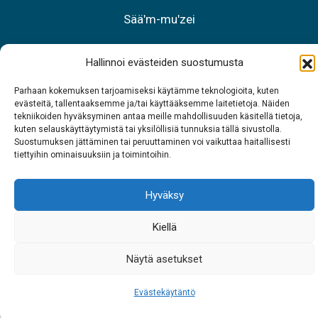
Sääʹm-muʹzei
Teʹl. 0400 898 212
Hallinnoi evästeiden suostumusta
Meäʹcchalltõs äʹššneǩ-kääzzkõs
Parhaan kokemuksen tarjoamiseksi käytämme teknologioita, kuten
evästeitä, tallentaaksemme ja/tai käyttääksemme laitetietoja. Näiden
Teʹl. 0206 39 7740
tekniikoiden hyväksyminen antaa meille mahdollisuuden käsitellä tietoja,
kuten selauskäyttäytymistä tai yksilöllisiä tunnuksia tällä sivustolla.
Restraant Sarrit
Suostumuksen jättäminen tai peruuttaminen voi vaikuttaa haitallisesti
tiettyihin ominaisuuksiin ja toimintoihin.
Teʹl. 040 700 6485
Hyväksy
Kiellä
Näytä asetukset
Evästekäytäntö