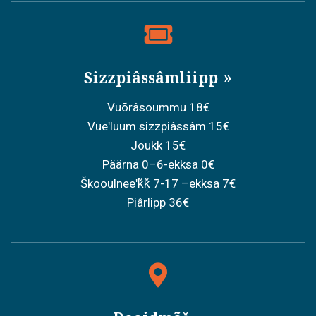
Sizzpiâssâmliipp
Vuõrâsoummu 18€
Vueʹluum sizzpiâssâm 15€
Joukk 15€
Päärna 0–6-ekksa 0€
Škooulneeʹǩǩ 7-17 –ekksa 7€
Piârlipp 36€