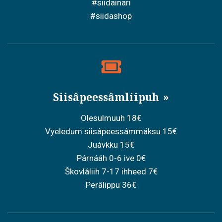
#siidainari
#siidashop
Siisâpeessâmliipuh
Olesulmuuh 18€
Vyeledum siisâpeessâmmáksu 15€
Juávkku 15€
Párnááh 0-6 ive 0€
Škovlâliih 7-17 ihheed 7€
Perâlippu 36€