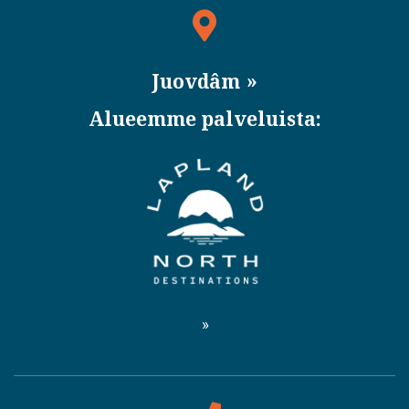
Juovdâm
Alueemme palveluista: