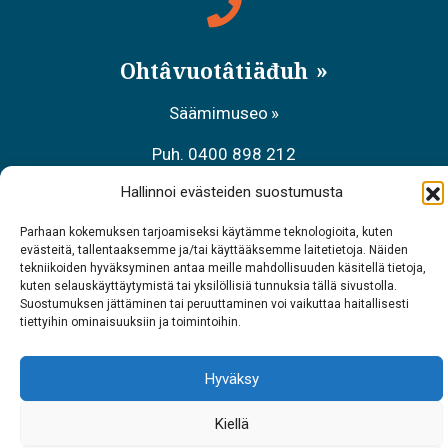
Ohtâvuotâtiäđuh
Säämimuseo
Puh. 0400 898 212
Hallinnoi evästeiden suostumusta
Aanaar palvâlemsaje, Meccihaldâttâs
Parhaan kokemuksen tarjoamiseksi käytämme teknologioita, kuten
Puh. 0206 39 7740
evästeitä, tallentaaksemme ja/tai käyttääksemme laitetietoja. Näiden
tekniikoiden hyväksyminen antaa meille mahdollisuuden käsitellä tietoja,
Raavâdviäsu Sarrit
kuten selauskäyttäytymistä tai yksilöllisiä tunnuksia tällä sivustolla.
Suostumuksen jättäminen tai peruuttaminen voi vaikuttaa haitallisesti
Puh. 040 700 6485
tiettyihin ominaisuuksiin ja toimintoihin.
Hyväksy
Kiellä