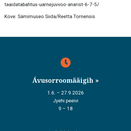
taaidatabahtus-uarnejuvvoo-anarist-6-7-5/
Kove: Sämimuseo Siida/Reetta Tornensis
Ávusorroomääigih
1.6. – 27.9.2026
Jyehi peeivi
9 – 18