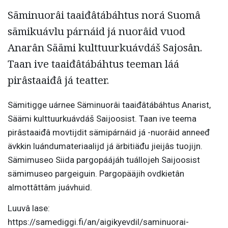
Säminuorâi taaiđâtábáhtus norá Suomâ
sämikuávlu párnáid já nuorâid vuod
Anarân Säämi kulttuurkuávdáš Sajosân.
Taan ive taaiđâtábáhtus teeman láá
pirâstaaiđâ já teatter.
Sämitigge uárnee Säminuorâi taaiđâtábáhtus Anarist,
Säämi kulttuurkuávdáš Saijoosist. Taan ive teema
pirâstaaiđâ movtijdit sämipárnáid já -nuorâid anneeđ
ävkkin luándumateriaalijd já ärbitiäđu jieijâs tuojijn.
Sämimuseo Siida pargopáájáh tuállojeh Saijoosist
sämimuseo pargeiguin. Pargopääjih ovdkietân
almottâttâm juávhuid.
Luuvâ lase:
https://samediggi.fi/an/aigikyevdil/saminuorai-