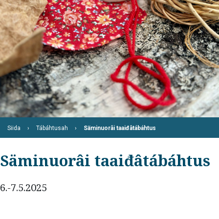
Siida
Tábáhtusah
Säminuorâi taaiđâtábáhtus
Säminuorâi taaiđâtábáhtus
6.-7.5.2025