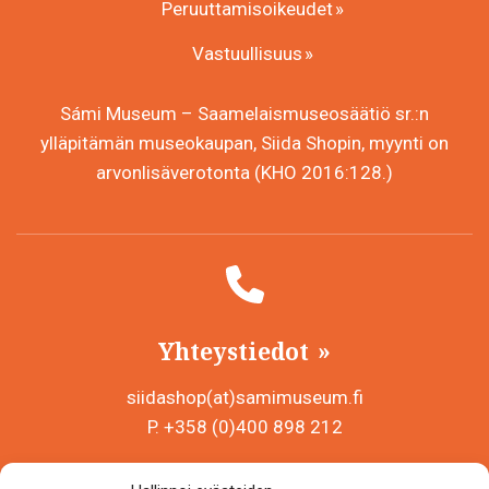
Peruuttamisoikeudet
Vastuullisuus
Sámi Museum – Saamelaismuseosäätiö sr.:n
ylläpitämän museokaupan, Siida Shopin, myynti on
arvonlisäverotonta (KHO 2016:128.)
Yhteystiedot
siidashop(at)samimuseum.fi
P. +358 (0)400 898 212
Sámi Museum – Saamelaismuseosäätiö sr