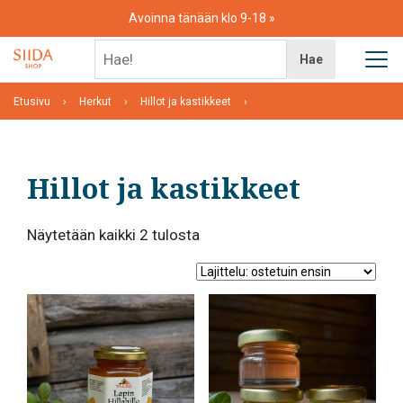
Skip
Avoinna tänään klo 9-18
to
content
Hae!
Hae
Etusivu
Herkut
Hillot ja kastikkeet
Hillot ja kastikkeet
Suosituimmat
Näytetään kaikki 2 tulosta
ensin