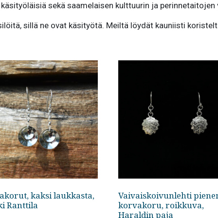
käsityöläisiä sekä saamelaisen kulttuurin ja perinnetaitojen 
itä, sillä ne ovat käsityötä. Meiltä löydät kauniisti koristelt
akorut, kaksi laukkasta,
Vaivaiskoivunlehti piene
i Ranttila
korvakoru, roikkuva,
Haraldin paja