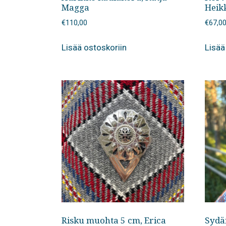
Magga
Heikk
€
110,00
€
67,0
Lisää ostoskoriin
Lisää
Risku muohta 5 cm, Erica
Sydä