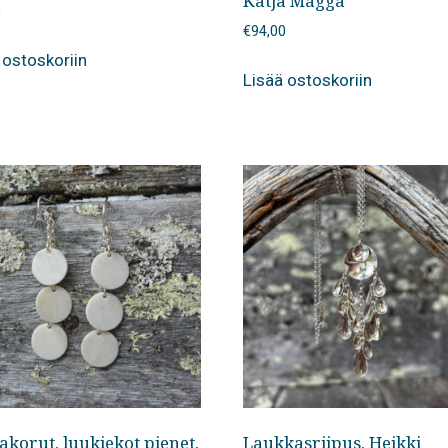
Katja Magga
0
€
94,00
 ostoskoriin
Lisää ostoskoriin
korut, luukiekot pienet,
Laukkasriipus, Heikki