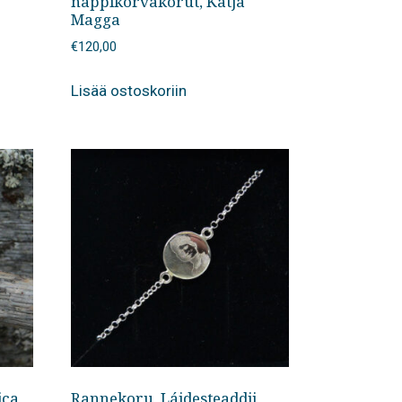
nappikorvakorut, Katja
Magga
€
120,00
Lisää ostoskoriin
ica
Rannekoru, Láidesteaddji,