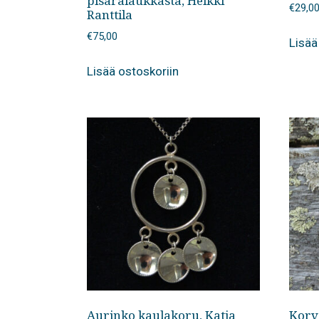
pisaralaukkasta, Heikki
€
29,0
Ranttila
€
75,00
Lisää
Lisää ostoskoriin
Aurinko kaulakoru, Katja
Korva