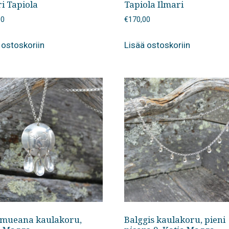
i Tapiola
Tapiola Ilmari
00
€
170,00
 ostoskoriin
Lisää ostoskoriin
mueana kaulakoru,
Balggis kaulakoru, pieni