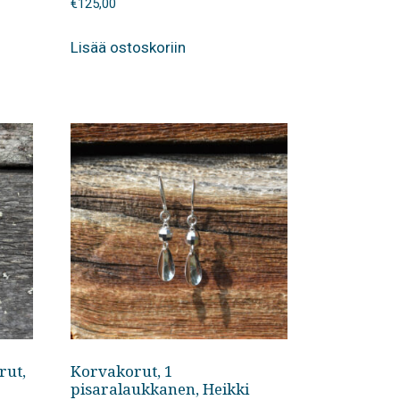
€
125,00
Lisää ostoskoriin
rut,
Korvakorut, 1
pisaralaukkanen, Heikki