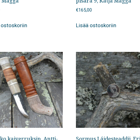
a Magga
pisara 9, Katja Magga
0
€
165,00
 ostoskoriin
Lisää ostoskoriin
ko kaiverruksin, Antti-
Sormus Láidesteaddji, Er