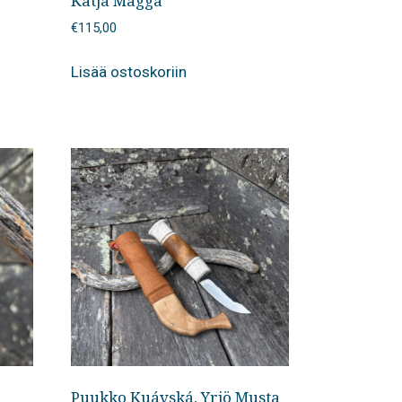
Katja Magga
€
115,00
Lisää ostoskoriin
Puukko Kuávská, Yrjö Musta