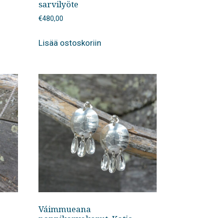
sarvilyöte
€
480,00
Lisää ostoskoriin
Váimmueana