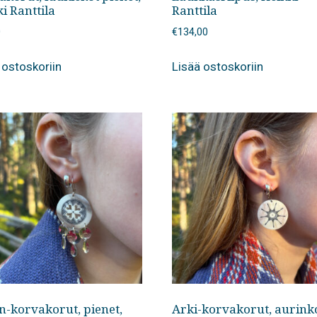
i Ranttila
Ranttila
0
€
134,00
 ostoskoriin
Lisää ostoskoriin
n-korvakorut, pienet,
Arki-korvakorut, aurink