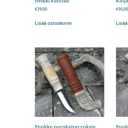
Heikki Ranttila
Katj
€
29,00
€
90,0
Lisää ostoskoriin
Lisää
Puukko porokaiverruksin,
Puuk