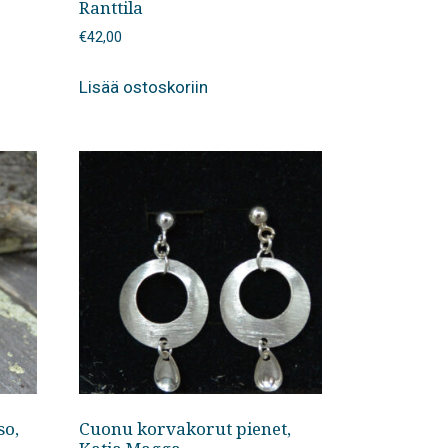
Ranttila
€
42,00
Lisää ostoskoriin
so,
Cuonu korvakorut pienet,