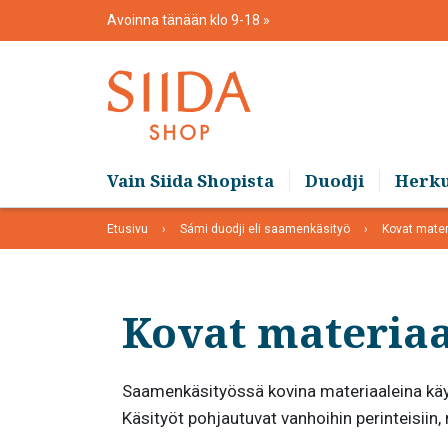
Skip
Avoinna tänään klo 9-18
to
content
Vain Siida Shopista
Duodji
Herk
Etusivu
Sámi duodji eli saamenkäsityö
Kovat mater
Kovat materiaa
Saamenkäsityössä kovina materiaaleina käyte
Käsityöt pohjautuvat vanhoihin perinteisiin, 