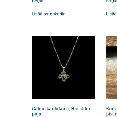
€
29,00
€
50,0
Lisää ostoskoriin
Lisää
Gáldu, kaulakoru, Haraldin
Korv
paja
pisa