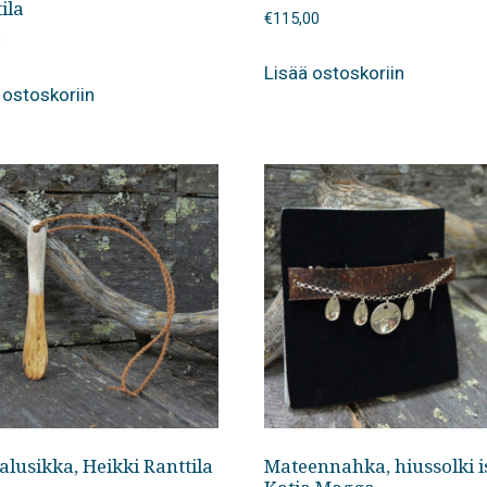
ila
€
115,00
0
Lisää ostoskoriin
 ostoskoriin
lusikka, Heikki Ranttila
Mateennahka, hiussolki i