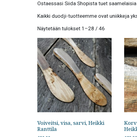
Ostaessasi Siida Shopista tuet saamelaisia 
Kaikki duodji-tuotteemme ovat uniikkeja yksilö
Suosituimmat
Näytetään tulokset 1–28 / 46
ensin
Voiveitsi, visa, sarvi, Heikki
Korv
Ranttila
Heikk