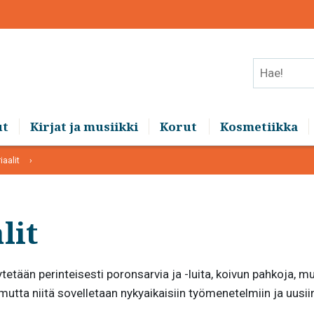
Hae!
ut
Kirjat ja musiikki
Korut
Kosmetiikka
iaalit
lit
tään perinteisesti poronsarvia ja -luita, koivun pahkoja, mu
mutta niitä sovelletaan nykyaikaisiin työmenetelmiin ja uusiin 