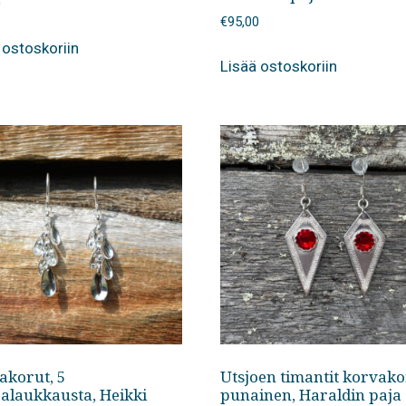
0
€
95,00
 ostoskoriin
Lisää ostoskoriin
akorut, 5
Utsjoen timantit korvako
ralaukkausta, Heikki
punainen, Haraldin paja