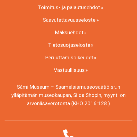
Toimitus- ja palautusehdot
Saavutettavuusseloste
Maksuehdot
Tietosuojaseloste
Peruuttamisoikeudet
Vastuullisuus
Sámi Museum – Saamelaismuseosäätiö sr.:n
ylläpitämän museokaupan, Siida Shopin, myynti on
arvonlisäverotonta (KHO 2016:128.)