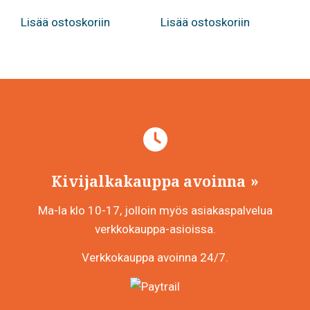
Lisää ostoskoriin
Lisää ostoskoriin
Kivijalkakauppa avoinna
Ma-la klo 10-17, jolloin myös asiakaspalvelua
verkkokauppa-asioissa.
Verkkokauppa avoinna 24/7.