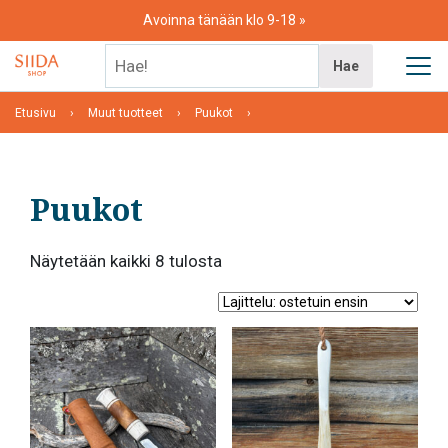
Skip
Avoinna tänään klo 9-18
to
content
Hae!
Hae
Etusivu
Muut tuotteet
Puukot
Puukot
Suosituimmat
Näytetään kaikki 8 tulosta
ensin