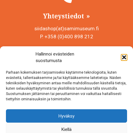
Yhteystiedot
siidashop(at)samimuseum.fi
P. +358 (0)400 898 212
Sámi Museum – Saamelaismuseosäätiö sr
Hallinnoi evästeiden
Y-tunnus 0625907-2
suostumusta
Siida Shop
Parhaan kokemuksen tarjoamiseksi käytämme teknologioita, kuten
Inarintie 46
evästeitä, tallentaaksemme ja/tai käyttääksemme laitetietoja. Näiden
tekniikoiden hyväksyminen antaa meille mahdollisuuden käsitellä tietoja,
99870 Inari
kuten selauskäyttäytymistä tai yksilöllisiä tunnuksia tällä sivustolla.
Suostumuksen jättäminen tai peruuttaminen voi vaikuttaa haitallisesti
Löydät meidät myös somesta!
tiettyihin ominaisuuksiin ja toimintoihin.
Instagram
Hyväksy
Facebook
Kiellä