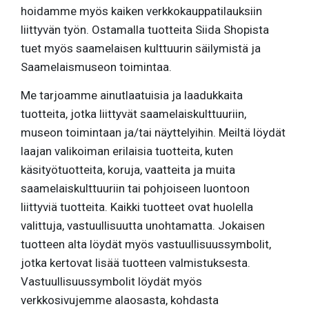
hoidamme myös kaiken verkkokauppatilauksiin
liittyvän työn. Ostamalla tuotteita Siida Shopista
tuet myös saamelaisen kulttuurin säilymistä ja
Saamelaismuseon toimintaa.
Me tarjoamme ainutlaatuisia ja laadukkaita
tuotteita, jotka liittyvät saamelaiskulttuuriin,
museon toimintaan ja/tai näyttelyihin. Meiltä löydät
laajan valikoiman erilaisia tuotteita, kuten
käsityötuotteita, koruja, vaatteita ja muita
saamelaiskulttuuriin tai pohjoiseen luontoon
liittyviä tuotteita. Kaikki tuotteet ovat huolella
valittuja, vastuullisuutta unohtamatta. Jokaisen
tuotteen alta löydät myös vastuullisuussymbolit,
jotka kertovat lisää tuotteen valmistuksesta.
Vastuullisuussymbolit löydät myös
verkkosivujemme alaosasta, kohdasta