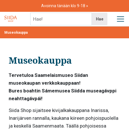
Skip
Avoinna tänään klo 9-18
to
content
Hae!
Hae
Museokauppa
Museokauppa
Tervetuloa Saamelaismuseo Siidan
museokaupan verkkokauppaan!
Bures boahtin Sámemusea Siidda museagávppi
neahttagávpái!
Siida Shop sijaitsee kivijalkakauppana Inarissa,
Inarijärven rannalla, kaukana kiireen pohjoispuolella
ja keskellä Saamenmaata. Täällä pohjoisessa