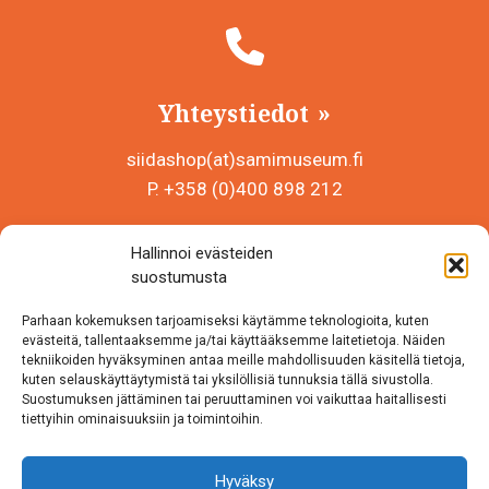
Yhteystiedot
siidashop(at)samimuseum.fi
P. +358 (0)400 898 212
Sámi Museum – Saamelaismuseosäätiö sr
Hallinnoi evästeiden
Y-tunnus 0625907-2
suostumusta
Siida Shop
Parhaan kokemuksen tarjoamiseksi käytämme teknologioita, kuten
Inarintie 46
evästeitä, tallentaaksemme ja/tai käyttääksemme laitetietoja. Näiden
tekniikoiden hyväksyminen antaa meille mahdollisuuden käsitellä tietoja,
99870 Inari
kuten selauskäyttäytymistä tai yksilöllisiä tunnuksia tällä sivustolla.
Suostumuksen jättäminen tai peruuttaminen voi vaikuttaa haitallisesti
Löydät meidät myös somesta!
tiettyihin ominaisuuksiin ja toimintoihin.
Instagram
Hyväksy