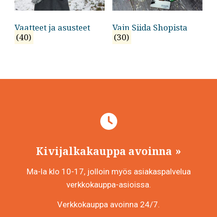
Vaatteet ja asusteet
Vain Siida Shopista
(40)
(30)
Kivijalkakauppa avoinna
Ma-la klo 10-17, jolloin myös asiakaspalvelua
verkkokauppa-asioissa.
Verkkokauppa avoinna 24/7.