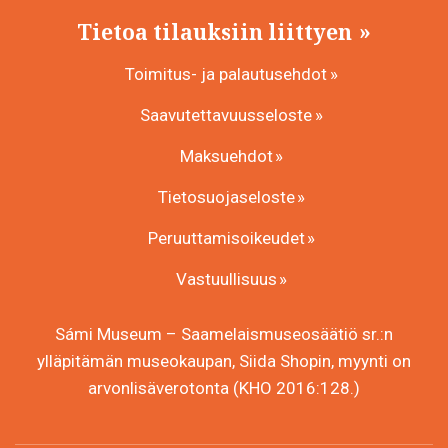
Tietoa tilauksiin liittyen
Toimitus- ja palautusehdot
Saavutettavuusseloste
Maksuehdot
Tietosuojaseloste
Peruuttamisoikeudet
Vastuullisuus
Sámi Museum – Saamelaismuseosäätiö sr.:n
ylläpitämän museokaupan, Siida Shopin, myynti on
arvonlisäverotonta (KHO 2016:128.)