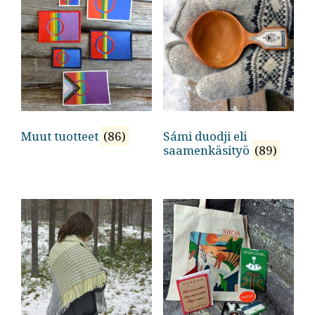
Muut tuotteet
(86)
Sámi duodji eli
saamenkäsityö
(89)