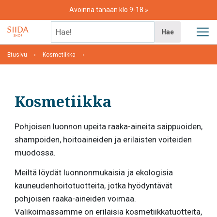
Skip
Avoinna tänään klo 9-18
to
content
Hae!
Hae
Etusivu
Kosmetiikka
Kosmetiikka
Pohjoisen luonnon upeita raaka-aineita saippuoiden,
shampoiden, hoitoaineiden ja erilaisten voiteiden
muodossa.
Meiltä löydät luonnonmukaisia ja ekologisia
kauneudenhoitotuotteita, jotka hyödyntävät
pohjoisen raaka-aineiden voimaa.
Valikoimassamme on erilaisia kosmetiikkatuotteita,