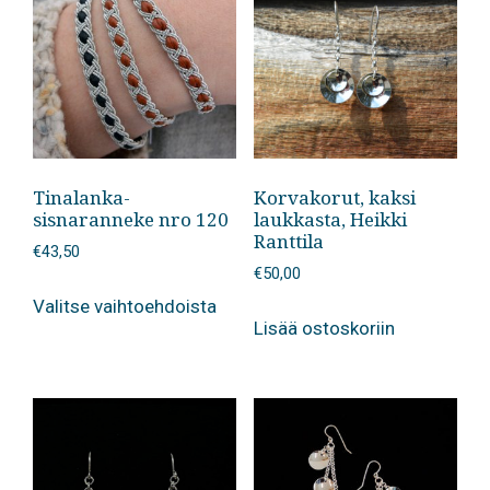
Tinalanka-
Korvakorut, kaksi
sisnaranneke nro 120
laukkasta, Heikki
Ranttila
€
43,50
€
50,00
Tällä
Valitse vaihtoehdoista
tuotteella
Lisää ostoskoriin
on
useampi
muunnelma.
Voit
tehdä