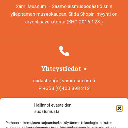
Sámi Museum – Saamelaismuseosäätiö sr.:n
ylläpitämän museokaupan, Siida Shopin, myynti on
arvonlisäverotonta (KHO 2016:128.)
Yhteystiedot
siidashop(at)samimuseum.fi
P. +358 (0)400 898 212
Sámi Museum – Saamelaismuseosäätiö sr
Hallinnoi evästeiden
Y-tunnus 0625907-2
suostumusta
Siida Shop
Parhaan kokemuksen tarjoamiseksi käytämme teknologioita, kuten
Inarintie 46