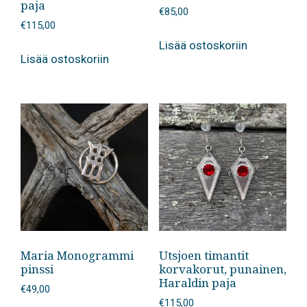
paja
€
85,00
€
115,00
Lisää ostoskoriin
Lisää ostoskoriin
Maria Monogrammi
Utsjoen timantit
pinssi
korvakorut, punainen,
Haraldin paja
€
49,00
€
115,00