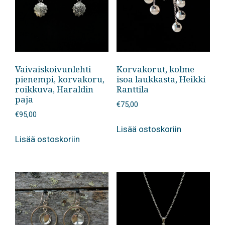
valinnat
tuotteen
sivulla.
Vaivaiskoivunlehti
Korvakorut, kolme
pienempi, korvakoru,
isoa laukkasta, Heikki
roikkuva, Haraldin
Ranttila
paja
€
75,00
€
95,00
Lisää ostoskoriin
Lisää ostoskoriin