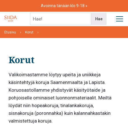
Skip
Avoinna tänään klo 9-18
to
content
Hae!
Hae
Etusivu
Korut
Korut
Valikoimastamme löytyy upeita ja uniikkeja
käsintehtyjä koruja Saamenmaalta ja Lapista.
Koruosastollamme yhdistyvät käsityötaide ja
pohjoiselle ominaiset luonnonmateriaalit. Meiltä
löydät niin hopeakoruja, tinalankakoruja,
sisnakoruja (poronnahka) kuin kalannahkastakin
valmistettuja koruja.