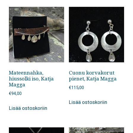
Mateennahka,
Cuonu korvakorut
hiussolki iso, Katja
pienet, Katja Magga
Magga
€
115,00
€
94,00
Lisää ostoskoriin
Lisää ostoskoriin