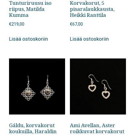
Tunturiruusu iso
Korvakorut, 5
riipus, Matilda
pisaralaukkausta,
Kumma
Heikki Ranttila
€
219,00
€
67,00
Lisää ostoskoriin
Lisää ostoskoriin
Gáldu, korvakorut
Ami Avellan, Aster
koukuilla, Haraldin
roikkuvat korvakorut