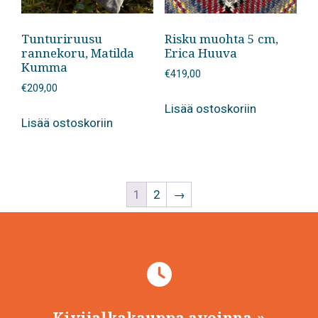
Tunturiruusu
Risku muohta 5 cm,
rannekoru, Matilda
Erica Huuva
Kumma
€
419,00
€
209,00
Lisää ostoskoriin
Lisää ostoskoriin
1
2
→
Kivijalkakauppa avoinna