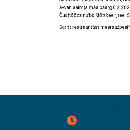
ävvan aalmja mââibaarǥ 6.2.2024
Čuäjtõõzz nuʹbb ǩiõttǩeeʹrjteei
Sarrit restraantâst meersažpeei