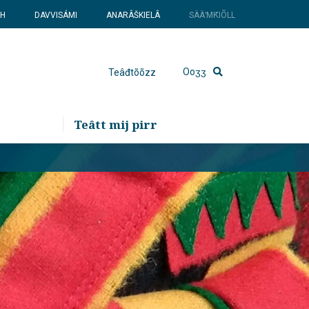
SH
DAVVISÁMI
ANARÂŠKIELÂ
SÄÄʹMǨIÕLL
Ooʒʒ
Teâđtõõzz
Teâtt mij pirr