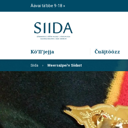
Skip
Äävai täʹbbe 9-18
to
content
Kõʹllʼjejja
Čuäjtõõzz
Siida
Meersažpeiʹv Siidast