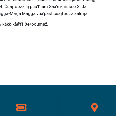
. Čuäjtõõzz lij puuʹtʼtam Sääʹm-museo Siida.
 Sigga-Marja Magga vuäʹpast čuäjtõõzz aalmja.
ʹv käkk-kååʹff 8e/ooumaž.