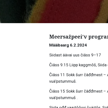
Meersažpeeiʹv progra
Mââibaarǥ 6.2.2024
Siidast äävai uus čiâss 9–17
Čiâss 9.15 Liipp kaggmõš, Siida 
Čiâss 11 Sokk šurr čâđđmest – A
vuäʹpstummuš.
Čiâss 15 Sokk šurr čâđđmest – A
vuäʹpstummuš .
Siida ođđ vaajtõõvvi čuäjtõs, So