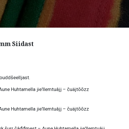
mm Siidast
ouddšeelljast.
une Huhtamella jieʹllemtuâjj – čuäjtõõzz
une Huhtamella jieʹllemtuâjj – čuäjtõõzz
kk šurr čâđđmest – Aune Huhtamella jieʹllemtuâjj,