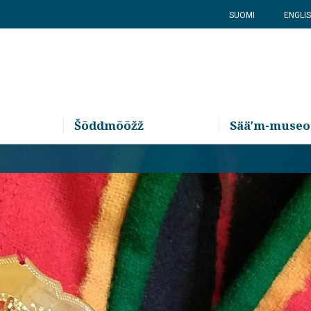
SUOMI
ENGLI
Šõddmõõžž
Sääʹm-museo