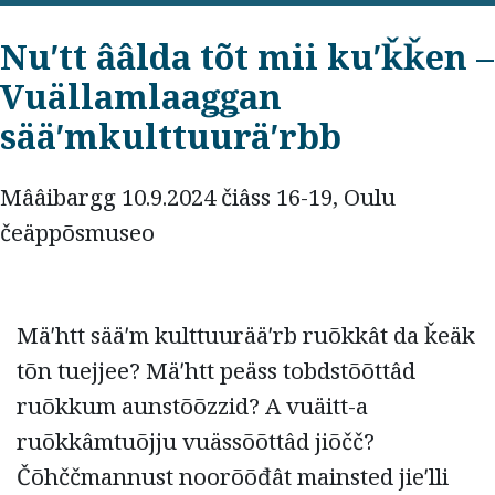
Nuʹtt ââlda tõt mii kuʹǩǩen –
Vuällamlaaǥǥan
sääʹmkulttuuräʹrbb
Mââibargg 10.9.2024 čiâss 16-19, Oulu
čeäppõsmuseo
Mäʹhtt sääʹm kulttuurääʹrb ruõkkât da ǩeäk
tõn tuejjee? Mäʹhtt peäss tobdstõõttâd
ruõkkum aunstõõzzid? A vuäitt-a
ruõkkâmtuõjju vuässõõttâd jiõčč?
Čõhččmannust noorõõđât mainsted jieʹlli