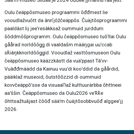
Sääʹm-museo Siidaaʹje 2024 ođđeeʹjjmannu rääʹjest.
Oulu čeäppõsmuseo prograammi õđđmest lie
vooudlažvuõtt da ânnʼjõžčeäppõs. Čuäjtõsprograammi
paaldâst lij jeeʹresâkksaž oummuid jurddum
šõddmõšprogramm. Oulu čeäppõsmuseo tuõʹllai Oulu
gåårad norldõõǥǥ di vaaldašm määŋgai uuʹccab
sǩiâŋkknorldõõǥǥid. Vooudlaž vasttõsmuseon Oulu
čeäppõsmuseo kääzzkâstt da vuäʹppast Tâʹvv-
Vuâđđmäädd da Kainuu vuuʹdi kooʹddid da gåårdid,
pääiklaž museoid, õutstõõzzid di oummuid
kovvčeäppõʹsse da visuaalʼlaž kulttuurärbba õhttneei
aaʹššin. Čeäppõsmuseo da Oulu2026 veʹǩǩe
õhttsažtuâjast čõõđ sääʹm čuäjtõsobbvuõđ alggeeʹjj
2026.