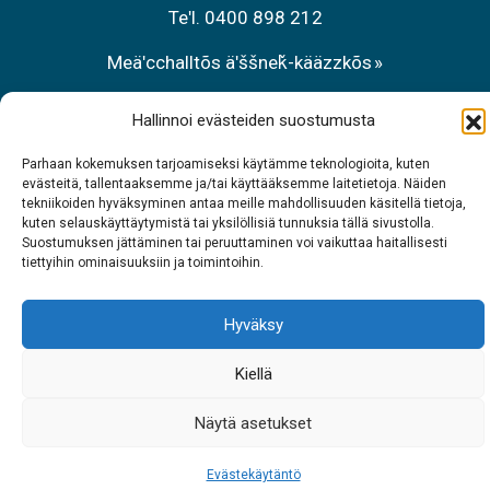
Teʹl. 0400 898 212
Meäʹcchalltõs äʹššneǩ-kääzzkõs
Teʹl. 0206 39 7740
Hallinnoi evästeiden suostumusta
Restraant Sarrit
Parhaan kokemuksen tarjoamiseksi käytämme teknologioita, kuten
evästeitä, tallentaaksemme ja/tai käyttääksemme laitetietoja. Näiden
Teʹl. 040 700 6485
tekniikoiden hyväksyminen antaa meille mahdollisuuden käsitellä tietoja,
kuten selauskäyttäytymistä tai yksilöllisiä tunnuksia tällä sivustolla.
Suostumuksen jättäminen tai peruuttaminen voi vaikuttaa haitallisesti
tiettyihin ominaisuuksiin ja toimintoihin.
Hyväksy
Kiellä
Näytä asetukset
Evästekäytäntö