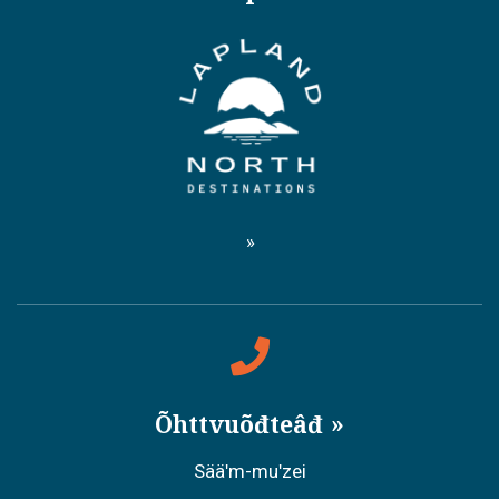
Õhttvuõđteâđ
Sääʹm-muʹzei