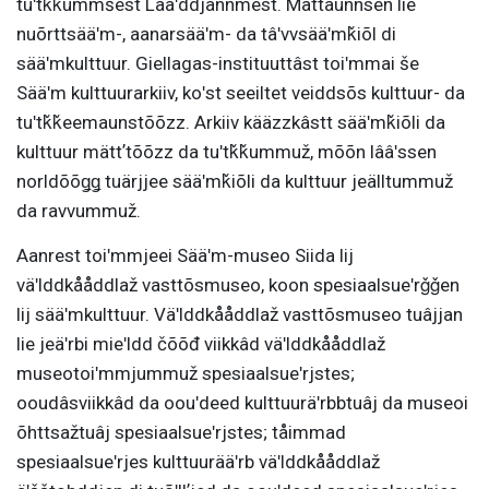
tuʹtǩǩummšest Lääʹddjânnmest. Mättaunnsen lie
nuõrttsääʹm-, aanarsääʹm- da tâʹvvsääʹmǩiõl di
sääʹmkulttuur. Giellagas-instituuttâst toiʹmmai še
Sääʹm kulttuurarkiiv, koʹst seeiltet veiddsõs kulttuur- da
tuʹtǩǩeemaunstõõzz. Arkiiv kääzzkâstt sääʹmǩiõli da
kulttuur mättʼtõõzz da tuʹtǩǩummuž, mõõn lââʹssen
norldõõǥǥ tuärjjee sääʹmǩiõli da kulttuur jeälltummuž
da ravvummuž.
Aanrest toiʹmmjeei Sääʹm-museo Siida lij
väʹlddkååddlaž vasttõsmuseo, koon spesiaalsueʹrǧǧen
lij sääʹmkulttuur. Väʹlddkååddlaž vasttõsmuseo tuâjjan
lie jeäʹrbi mieʹldd čõõđ viikkâd väʹlddkååddlaž
museotoiʹmmjummuž spesiaalsueʹrjstes;
ooudâsviikkâd da oouʹdeed kulttuuräʹrbbtuâj da museoi
õhttsažtuâj spesiaalsueʹrjstes; tåimmad
spesiaalsueʹrjes kulttuurääʹrb väʹlddkååddlaž