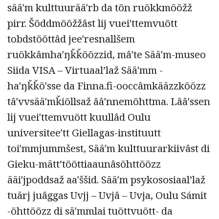
sääʹm kulttuurääʹrb da tõn ruõkkmõõžž
pirr. Šõddmõõžžâst lij vueiʹttemvuõtt
tobdstõõttâd jeeʹresnallšem
ruõkkâmhaʹŋǩǩõõzzid, mâʹte Sääʹm-museo
Siida VISA – Virtuaalʼlaž Sääʹmm -
haʹŋǩǩõʹsse da Finna.fi-ooccâmkääzzkõõzz
tâʹvvsääʹmǩiõllsaž ââʹnnemõhttma. Lââʹssen
lij vueiʹttemvuõtt kuullâd Oulu
universiteeʹtt Giellagas-instituutt
toiʹmmjummšest, Sääʹm kulttuurarkiivâst di
Gieku-mättʼtõõttiaaunâsõhttõõzz
ääiʹjpoddsaž aaʹššid. Sääʹm psykososiaalʼlaž
tuärj juâǥǥas Uvjj – Uvjâ – Uvja, Oulu Sámit
-õhttõõzz di säʹmmlai tuõttvuõtt- da