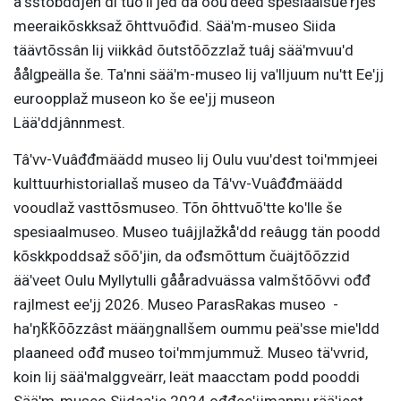
äʹšštobddjen di tuõʹllʼjed da oouʹdeed spesiaalsueʹrjes
meeraikõskksaž õhttvuõđid. Sääʹm-museo Siida
täävtõssân lij viikkâd õutstõõzzlaž tuâj sääʹmvuuʹd
åålǥpeälla še. Taʹnni sääʹm-museo lij vaʹlljuum nuʹtt Eeʹjj
euroopplaž museon ko še eeʹjj museon
Lääʹddjânnmest.
Tâʹvv-Vuâđđmäädd museo lij Oulu vuuʹdest toiʹmmjeei
kulttuurhistoriallaš museo da Tâʹvv-Vuâđđmäädd
vooudlaž vasttõsmuseo. Tõn õhttvuõʹtte koʹlle še
spesiaalmuseo. Museo tuâjjlažkåʹdd reâugg tän poodd
kõskkpoddsaž sõõʹjin, da ođsmõttum čuäjtõõzzid
ääʹveet Oulu Myllytulli gååradvuässa valmštõõvvi ođđ
rajlmest eeʹjj 2026. Museo ParasRakas museo -
haʹŋǩǩõõzzâst määŋgnallšem oummu peäʹsse mieʹldd
plaaneed ođđ museo toiʹmmjummuž. Museo täʹvvrid,
koin lij sääʹmalggveärr, leät maacctam podd pooddi