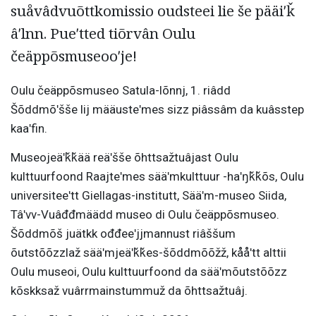
suåvâdvuõttkomissio oudsteei lie še pääiʹǩ
âʹlnn. Pueʹtted tiõrvân Oulu
čeäppõsmuseooʹje!
Oulu čeäppõsmuseo Satula-lõnnj, 1. riâdd
Šõddmõʹšše lij määusteʹmes sizz piâssâm da kuâsstep
kaaʹfin.
Museojeäʹǩǩää reäʹšše õhttsažtuâjast Oulu
kulttuurfoond Raajteʹmes sääʹmkulttuur -haʹŋǩǩõs, Oulu
universiteeʹtt Giellagas-institutt, Sääʹm-museo Siida,
Tâʹvv-Vuâđđmäädd museo di Oulu čeäppõsmuseo.
Šõddmõš juätkk ođđeeʹjjmannust riâššum
õutstõõzzlaž sääʹmjeäʹǩǩes-šõddmõõžž, kååʹtt alttii
Oulu museoi, Oulu kulttuurfoond da sääʹmõutstõõzz
kõskksaž vuârrmainstummuž da õhttsažtuâj.