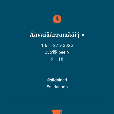
Äävaiåårramääiʹj
1.6. – 27.9.2026
Juõʹǩǩ peeiʹv
9 – 18
#siidainari
#siidashop