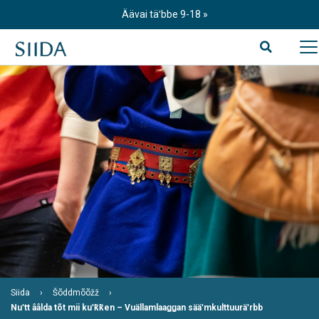
Skip
Äävai täʹbbe 9-18
to
content
Siida
Šõddmõõžž
Nuʹtt ââlda tõt mii kuʹǩǩen – Vuällamlaaǥǥan sääʹmkulttuuräʹrbb