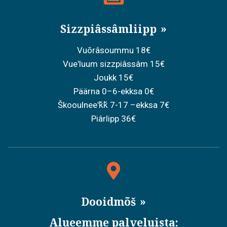
Sizzpiâssâmliipp
Vuõrâsoummu 18€
Vueʹluum sizzpiâssâm 15€
Joukk 15€
Päärna 0–6-ekksa 0€
Škooulneeʹǩǩ 7-17 –ekksa 7€
Piârlipp 36€
Dooidmõš
Alueemme palveluista: