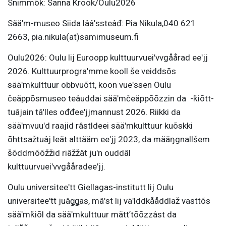
Snimmõk: Sanna Krook/Oulu2026
Sääʹm-museo Siida lââʹssteâđ: Pia Nikula,040 621
2663, pia.nikula(at)samimuseum.fi
Oulu2026: Oulu lij Euroopp kulttuurvueiʹvvgåårad eeʹjj
2026. Kulttuurprograʹmme kooll še veiddsõs
sääʹmkulttuur obbvuõtt, koon vueʹssen Oulu
čeäppõsmuseo teâuddai sääʹmčeäppõõzzin da -ǩiõtt-
tuâjain tâʹlles ođđeeʹjjmannust 2026. Riikki da
sääʹmvuuʹd raajid râstldeei sääʹmkulttuur kuõskki
õhttsažtuâj leät alttääm eeʹjj 2023, da määŋgnallšem
šõddmõõžžid riâžžât juʹn ouddâl
kulttuurvueiʹvvgååradeeʹjj.
Oulu universiteeʹtt Giellagas-institutt lij Oulu
universiteeʹtt juâǥǥas, mâʹst lij väʹlddkååddlaž vasttõs
sääʹmǩiõl da sääʹmkulttuur mättʼtõõzzâst da