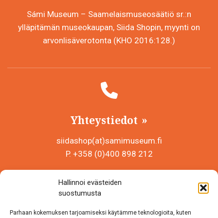
Sámi Museum – Saamelaismuseosäätiö sr.:n
ylläpitämän museokaupan, Siida Shopin, myynti on
arvonlisäverotonta (KHO 2016:128.)
Yhteystiedot
siidashop(at)samimuseum.fi
P. +358 (0)400 898 212
Sámi Museum – Saamelaismuseosäätiö sr
Hallinnoi evästeiden
Y-tunnus 0625907-2
suostumusta
Siida Shop
Parhaan kokemuksen tarjoamiseksi käytämme teknologioita, kuten