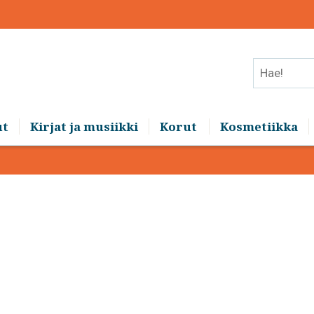
Hae!
ut
Kirjat ja musiikki
Korut
Kosmetiikka