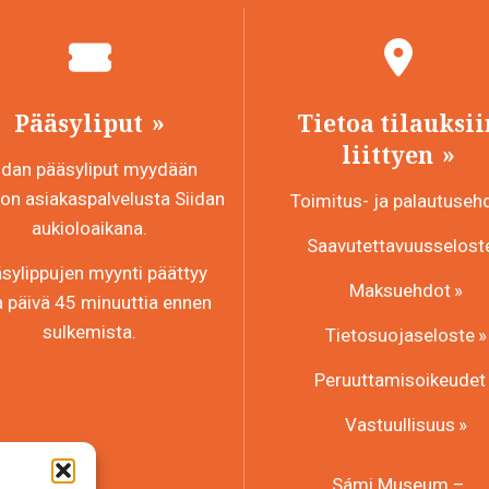
Pääsyliput
Tietoa tilauksii
liittyen
idan pääsyliput myydään
n asiakaspalvelusta Siidan
Toimitus- ja palautuseh
aukioloaikana.
Saavutettavuusselost
sylippujen myynti päättyy
Maksuehdot
a päivä 45 minuuttia ennen
sulkemista.
Tietosuojaseloste
Peruuttamisoikeudet
Vastuullisuus
Sámi Museum –