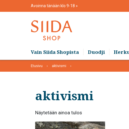
Skip
Avoinna tänään klo 9-18
to
content
Vain Siida Shopista
Duodji
Herk
Etusivu
aktivismi
aktivismi
Näytetään ainoa tulos