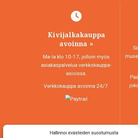
Kivijalkakauppa
avoinna
Si
museo
Ma-la klo 10-17, jolloin myös
asiakaspalvelua verkkokauppa-
asioissa.
Pää
jok
Verkkokauppa avoinna 24/7.
Hallinnoi evästeiden suostumusta