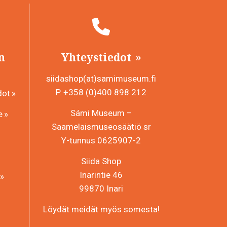
n
Yhteystiedot
siidashop(at)samimuseum.fi
P. +358 (0)400 898 212
dot
Sámi Museum –
e
Saamelaismuseosäätiö sr
Y-tunnus 0625907-2
Siida Shop
Inarintie 46
99870 Inari
Löydät meidät myös somesta!