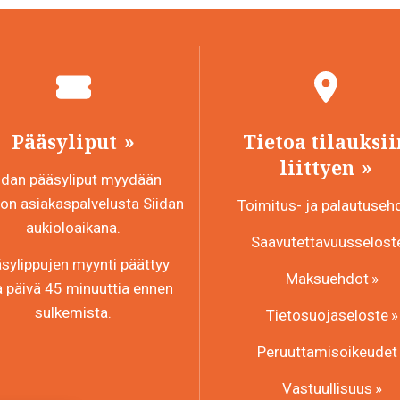
Pääsyliput
Tietoa tilauksii
liittyen
idan pääsyliput myydään
n asiakaspalvelusta Siidan
Toimitus- ja palautuseh
aukioloaikana.
Saavutettavuusselost
sylippujen myynti päättyy
Maksuehdot
a päivä 45 minuuttia ennen
sulkemista.
Tietosuojaseloste
Peruuttamisoikeudet
Vastuullisuus