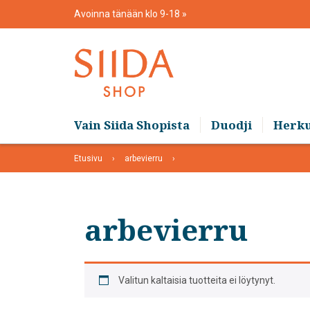
Skip
Avoinna tänään klo 9-18
to
content
Vain Siida Shopista
Duodji
Herk
Etusivu
arbevierru
arbevierru
Valitun kaltaisia tuotteita ei löytynyt.