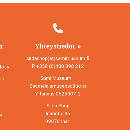
n
Yhteystiedot
siidashop(at)samimuseum.fi
P. +358 (0)400 898 212
dot
Sámi Museum –
e
Saamelaismuseosäätiö sr
Y-tunnus 0625907-2
Siida Shop
Inarintie 46
99870 Inari