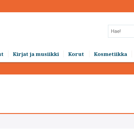
Hae!
ut
Kirjat ja musiikki
Korut
Kosmetiikka