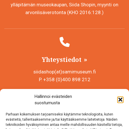
ylläpitämän museokaupan, Siida Shopin, myynti on
arvonlisäverotonta (KHO 2016:128.)
Yhteystiedot
siidashop(at)samimuseum.fi
P. +358 (0)400 898 212
Sámi Museum – Saamelaismuseosäätiö sr
Hallinnoi evästeiden
Y-tunnus 0625907-2
suostumusta
Siida Shop
Parhaan kokemuksen tarjoamiseksi käytämme teknologioita, kuten
Inarintie 46
evästeitä, tallentaaksemme ja/tai käyttääksemme laitetietoja. Näiden
tekniikoiden hyväksyminen antaa meille mahdollisuuden käsitellä tietoja,
99870 Inari