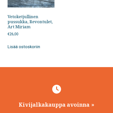
Vetoketjullinen
pussukka, Revontulet,
Art Miriam
€
26,00
Lisää ostoskoriin
Kivijalkakauppa avoinna