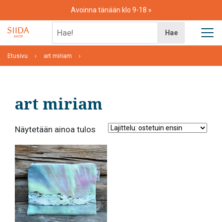
Skip
Avoinna tänään klo 9-18
to
content
Hae!
Hae
Etusivu
art miriam
art miriam
Näytetään ainoa tulos