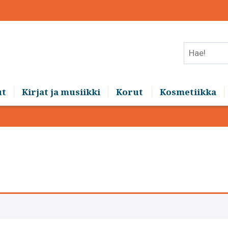
Hae!
ut
Kirjat ja musiikki
Korut
Kosmetiikka