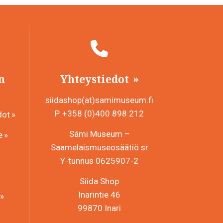
n
Yhteystiedot
siidashop(at)samimuseum.fi
P. +358 (0)400 898 212
dot
Sámi Museum –
e
Saamelaismuseosäätiö sr
Y-tunnus 0625907-2
Siida Shop
Inarintie 46
99870 Inari