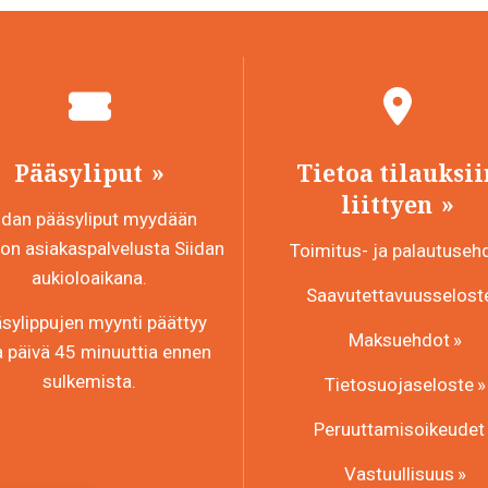
Pääsyliput
Tietoa tilauksii
liittyen
idan pääsyliput myydään
n asiakaspalvelusta Siidan
Toimitus- ja palautuseh
aukioloaikana.
Saavutettavuusselost
sylippujen myynti päättyy
Maksuehdot
a päivä 45 minuuttia ennen
sulkemista.
Tietosuojaseloste
Peruuttamisoikeudet
Vastuullisuus