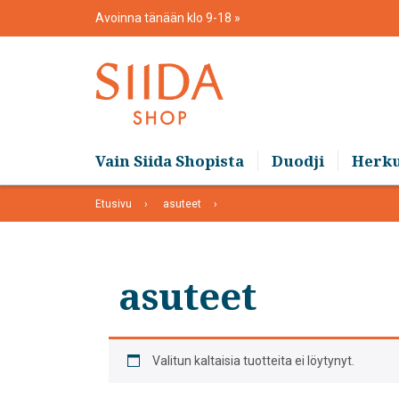
Skip
Avoinna tänään klo 9-18
to
content
Vain Siida Shopista
Duodji
Herk
Etusivu
asuteet
asuteet
Valitun kaltaisia tuotteita ei löytynyt.