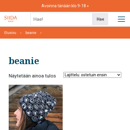
Skip
Avoinna tänään klo 9-18
to
content
Hae!
Hae
Etusivu
beanie
beanie
Näytetään ainoa tulos