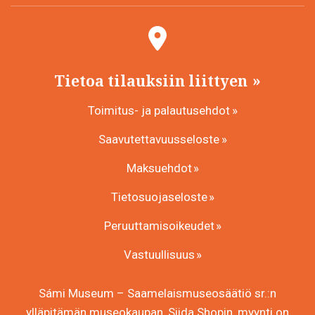
Tietoa tilauksiin liittyen
Toimitus- ja palautusehdot
Saavutettavuusseloste
Maksuehdot
Tietosuojaseloste
Peruuttamisoikeudet
Vastuullisuus
Sámi Museum – Saamelaismuseosäätiö sr.:n
ylläpitämän museokaupan, Siida Shopin, myynti on