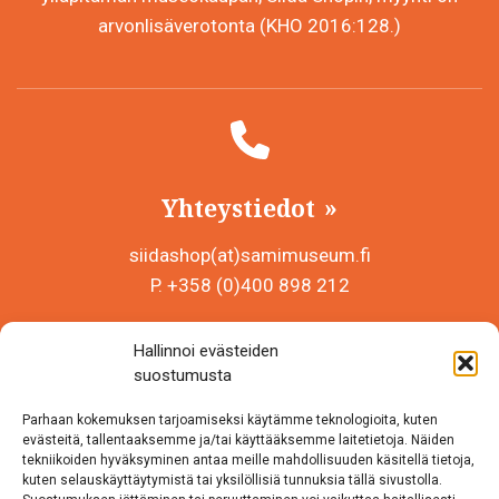
arvonlisäverotonta (KHO 2016:128.)
Yhteystiedot
siidashop(at)samimuseum.fi
P. +358 (0)400 898 212
Sámi Museum – Saamelaismuseosäätiö sr
Hallinnoi evästeiden
Y-tunnus 0625907-2
suostumusta
Siida Shop
Parhaan kokemuksen tarjoamiseksi käytämme teknologioita, kuten
Inarintie 46
evästeitä, tallentaaksemme ja/tai käyttääksemme laitetietoja. Näiden
tekniikoiden hyväksyminen antaa meille mahdollisuuden käsitellä tietoja,
99870 Inari
kuten selauskäyttäytymistä tai yksilöllisiä tunnuksia tällä sivustolla.