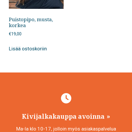
Puistopipo, musta,
korkea
€
19,00
Lisää ostoskoriin
Kivijalkakauppa avoinna
Ma-la klo 10-17, jolloin myös asiakaspalvelua