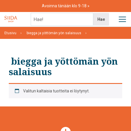
Skip
Avoinna tänään klo 9-18
to
content
Hae!
Hae
Etusivu
biegga ja yöttömän yön salaisuus
biegga ja yöttömän yön
salaisuus
Valitun kaltaisia tuotteita ei löytynyt.