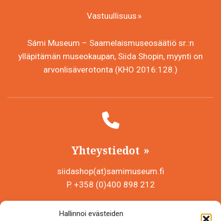
Vastuullisuus
Sámi Museum – Saamelaismuseosäätiö sr.:n
ylläpitämän museokaupan, Siida Shopin, myynti on
arvonlisäverotonta (KHO 2016:128.)
Yhteystiedot
siidashop(at)samimuseum.fi
P. +358 (0)400 898 212
Sámi Museum – Saamelaismuseosäätiö sr
Hallinnoi evästeiden
Y-tunnus 0625907-2