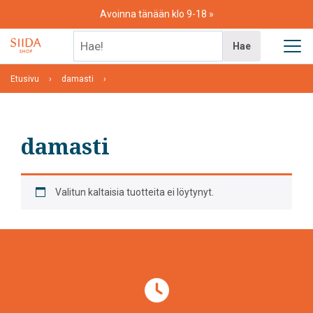
Skip
Avoinna tänään klo 9-18
to
content
Hae!
Hae
Etusivu
damasti
damasti
Valitun kaltaisia tuotteita ei löytynyt.