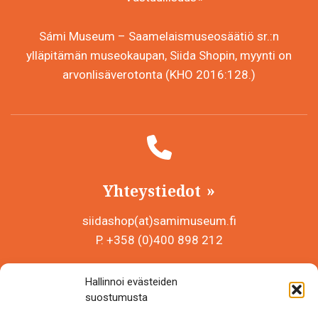
Sámi Museum – Saamelaismuseosäätiö sr.:n
ylläpitämän museokaupan, Siida Shopin, myynti on
arvonlisäverotonta (KHO 2016:128.)
Yhteystiedot
siidashop(at)samimuseum.fi
P. +358 (0)400 898 212
Sámi Museum – Saamelaismuseosäätiö sr
Hallinnoi evästeiden
Y-tunnus 0625907-2
suostumusta
Siida Shop