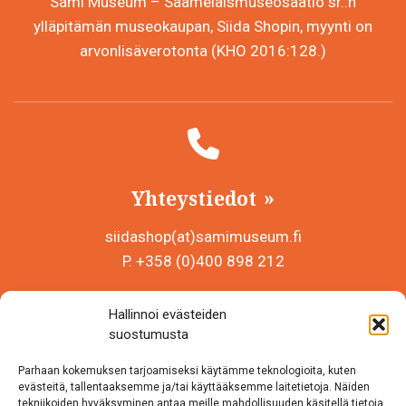
Sámi Museum – Saamelaismuseosäätiö sr.:n
ylläpitämän museokaupan, Siida Shopin, myynti on
arvonlisäverotonta (KHO 2016:128.)
Yhteystiedot
siidashop(at)samimuseum.fi
P. +358 (0)400 898 212
Sámi Museum – Saamelaismuseosäätiö sr
Hallinnoi evästeiden
Y-tunnus 0625907-2
suostumusta
Siida Shop
Parhaan kokemuksen tarjoamiseksi käytämme teknologioita, kuten
Inarintie 46
evästeitä, tallentaaksemme ja/tai käyttääksemme laitetietoja. Näiden
tekniikoiden hyväksyminen antaa meille mahdollisuuden käsitellä tietoja,