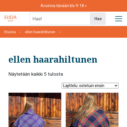
Skip
Avoinna tänään klo 9-18
to
content
Hae!
Hae
Etusivu
ellen haarahiltunen
ellen haarahiltunen
Suosituimmat
Näytetään kaikki 5 tulosta
ensin