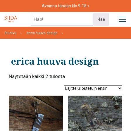
Skip
Avoinna tänään klo 9-18
to
content
Hae!
Hae
Etusivu
erica huuva design
erica huuva design
Suosituimmat
Näytetään kaikki 2 tulosta
ensin