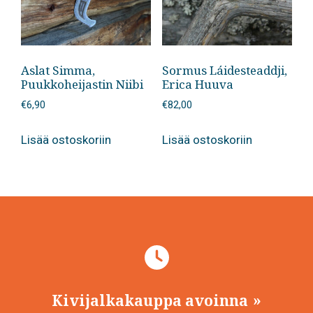
Aslat Simma,
Sormus Láidesteaddji,
Puukkoheijastin Niibi
Erica Huuva
€
6,90
€
82,00
Lisää ostoskoriin
Lisää ostoskoriin
Kivijalkakauppa avoinna