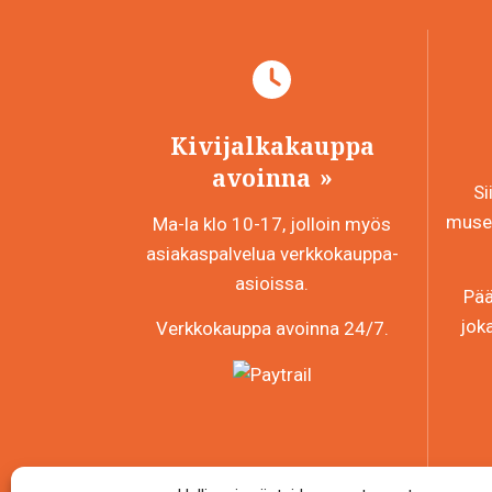
Kivijalkakauppa
avoinna
Si
museo
Ma-la klo 10-17, jolloin myös
asiakaspalvelua verkkokauppa-
asioissa.
Pää
jok
Verkkokauppa avoinna 24/7.