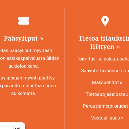
Pääsyliput
Tietoa tilauksii
liittyen
idan pääsyliput myydään
n asiakaspalvelusta Siidan
Toimitus- ja palautuseh
aukioloaikana.
Saavutettavuusselost
sylippujen myynti päättyy
Maksuehdot
a päivä 45 minuuttia ennen
sulkemista.
Tietosuojaseloste
Peruuttamisoikeudet
Vastuullisuus