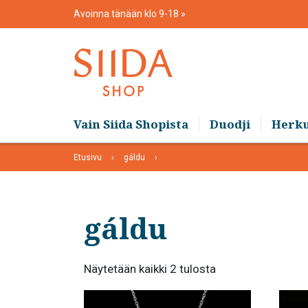
Skip
Avoinna tänään klo 9-18
to
content
Vain Siida Shopista
Duodji
Herk
Etusivu
gáldu
gáldu
Suosituimmat
Näytetään kaikki 2 tulosta
ensin