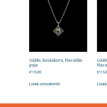
Gáldu, kaulakoru, Haraldin
Gáld
paja
Hara
€
110,00
€
115,
Lisää ostoskoriin
Lisää