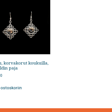
u, korvakorut koukuilla,
ldin paja
00
 ostoskoriin