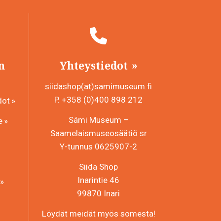
n
Yhteystiedot
siidashop(at)samimuseum.fi
P. +358 (0)400 898 212
dot
Sámi Museum –
e
Saamelaismuseosäätiö sr
Y-tunnus 0625907-2
Siida Shop
Inarintie 46
99870 Inari
Löydät meidät myös somesta!