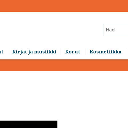
Hae!
ut
Kirjat ja musiikki
Korut
Kosmetiikka