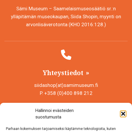
Sámi Museum – Saamelaismuseosäätiö sr.:n
ylläpitämän museokaupan, Siida Shopin, myynti on
arvonlisäverotonta (KHO 2016:128.)
Yhteystiedot
siidashop(at)samimuseum.fi
P. +358 (0)400 898 212
Sámi Museum – Saamelaismuseosäätiö sr
Hallinnoi evästeiden
Y-tunnus 0625907-2
suostumusta
Siida Shop
Parhaan kokemuksen tarjoamiseksi käytämme teknologioita, kuten