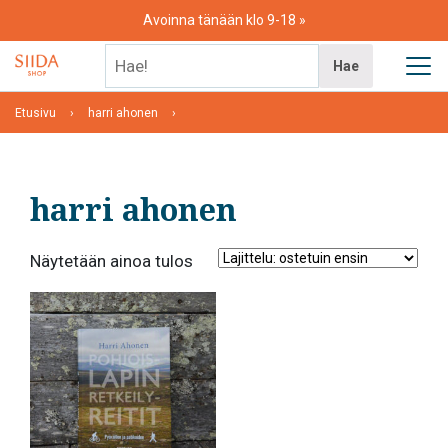
Skip
Avoinna tänään klo 9-18
to
content
Hae!
Hae
Etusivu
harri ahonen
harri ahonen
Näytetään ainoa tulos