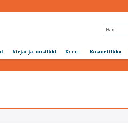
Hae!
ut
Kirjat ja musiikki
Korut
Kosmetiikka