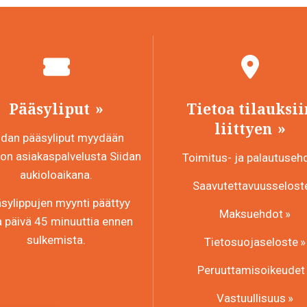
Pääsyliput
Tietoa tilauksii
liittyen
idan pääsyliput myydään
n asiakaspalvelusta Siidan
Toimitus- ja palautuseh
aukioloaikana.
Saavutettavuusselost
sylippujen myynti päättyy
Maksuehdot
a päivä 45 minuuttia ennen
sulkemista.
Tietosuojaseloste
Peruuttamisoikeudet
Vastuullisuus