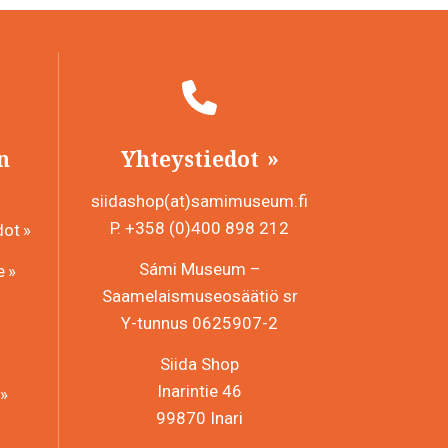
n
Yhteystiedot
siidashop(at)samimuseum.fi
P. +358 (0)400 898 212
dot
Sámi Museum –
e
Saamelaismuseosäätiö sr
Y-tunnus 0625907-2
Siida Shop
Inarintie 46
99870 Inari