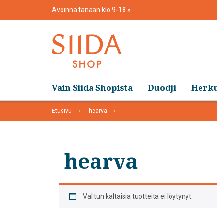
Skip
Avoinna tänään klo 9-18
to
content
Vain Siida Shopista
Duodji
Herk
Etusivu
hearva
hearva
Valitun kaltaisia tuotteita ei löytynyt.