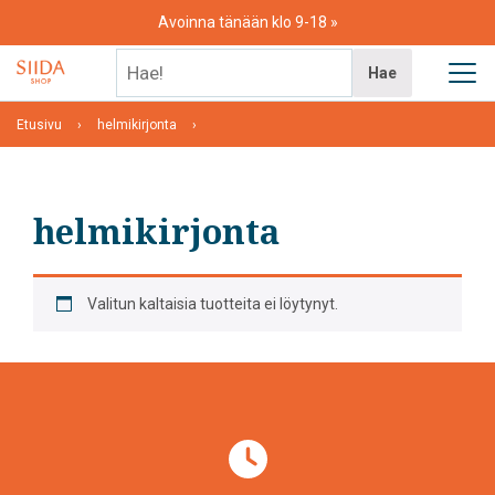
Skip
Avoinna tänään klo 9-18
to
content
Hae!
Hae
Etusivu
helmikirjonta
helmikirjonta
Valitun kaltaisia tuotteita ei löytynyt.