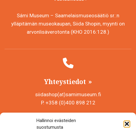
Sámi Museum – Saamelaismuseosäätiö sr.:n
ylläpitämän museokaupan, Siida Shopin, myynti on
arvonlisäverotonta (KHO 2016:128.)
Yhteystiedot
siidashop(at)samimuseum.fi
P. +358 (0)400 898 212
Sámi Museum – Saamelaismuseosäätiö sr
Hallinnoi evästeiden
Y-tunnus 0625907-2
suostumusta
Siida Shop