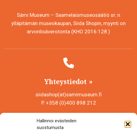
Sámi Museum – Saamelaismuseosäätiö sr.:n
ylläpitämän museokaupan, Siida Shopin, myynti on
arvonlisäverotonta (KHO 2016:128.)
Yhteystiedot
siidashop(at)samimuseum.fi
P. +358 (0)400 898 212
Sámi Museum – Saamelaismuseosäätiö sr
Hallinnoi evästeiden
Y-tunnus 0625907-2
suostumusta
Siida Shop