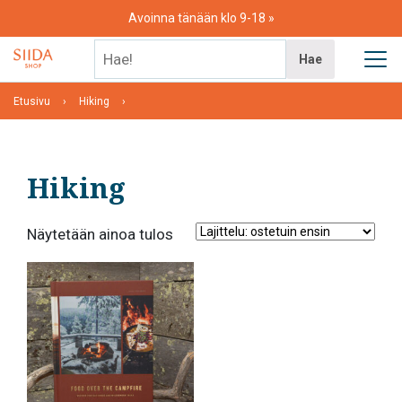
Skip
Avoinna tänään klo 9-18
to
content
Hae!
Hae
Etusivu
Hiking
Hiking
Näytetään ainoa tulos