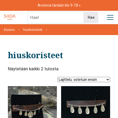
Skip
Avoinna tänään klo 9-18
to
content
Hae!
Hae
Etusivu
hiuskoristeet
hiuskoristeet
Suosituimmat
Näytetään kaikki 2 tulosta
ensin