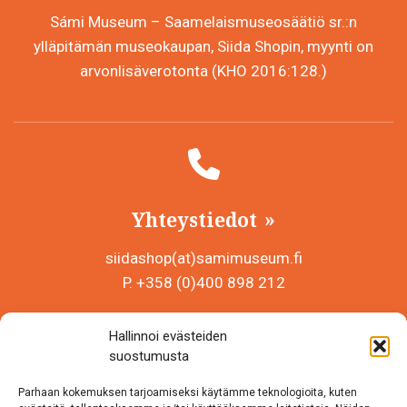
Sámi Museum – Saamelaismuseosäätiö sr.:n
ylläpitämän museokaupan, Siida Shopin, myynti on
arvonlisäverotonta (KHO 2016:128.)
Yhteystiedot
siidashop(at)samimuseum.fi
P. +358 (0)400 898 212
Sámi Museum – Saamelaismuseosäätiö sr
Hallinnoi evästeiden
Y-tunnus 0625907-2
suostumusta
Siida Shop
Parhaan kokemuksen tarjoamiseksi käytämme teknologioita, kuten
Inarintie 46