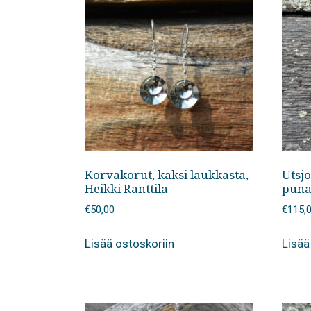
Korvakorut, kaksi laukkasta,
Utsj
Heikki Ranttila
puna
€
50,00
€
115,
Lisää ostoskoriin
Lisää