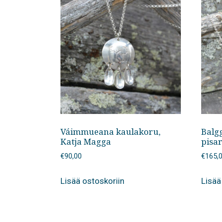
Váimmueana kaulakoru,
Balgg
Katja Magga
pisa
€
90,00
€
165,
Lisää ostoskoriin
Lisää