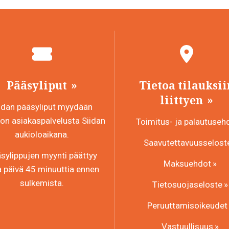
Pääsyliput
Tietoa tilauksii
liittyen
idan pääsyliput myydään
n asiakaspalvelusta Siidan
Toimitus- ja palautuseh
aukioloaikana.
Saavutettavuusselost
sylippujen myynti päättyy
Maksuehdot
a päivä 45 minuuttia ennen
sulkemista.
Tietosuojaseloste
Peruuttamisoikeudet
Vastuullisuus