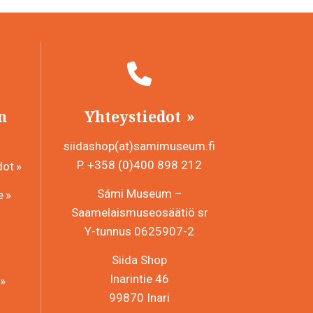
n
Yhteystiedot
siidashop(at)samimuseum.fi
P. +358 (0)400 898 212
dot
Sámi Museum –
e
Saamelaismuseosäätiö sr
Y-tunnus 0625907-2
Siida Shop
Inarintie 46
99870 Inari