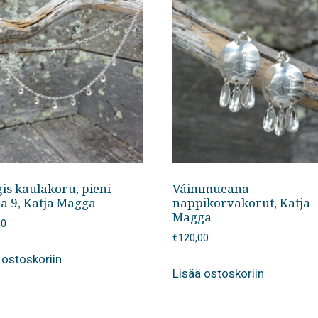
is kaulakoru, pieni
Váimmueana
ra 9, Katja Magga
nappikorvakorut, Katja
Magga
00
€
120,00
 ostoskoriin
Lisää ostoskoriin