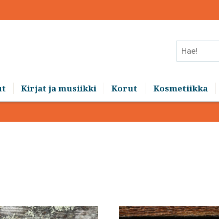
Hae!
ut
Kirjat ja musiikki
Korut
Kosmetiikka