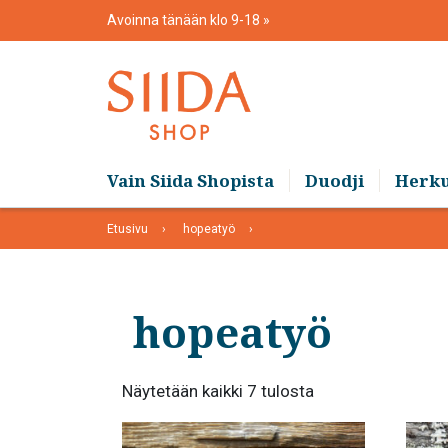
Skip
Avoinna tänään klo 9-18
to
content
Vain Siida Shopista
Duodji
Herk
Etusivu
hopeatyö
hopeatyö
Suosituimmat
Näytetään kaikki 7 tulosta
ensin