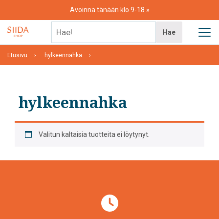
Skip
Avoinna tänään klo 9-18
to
content
Hae!
Hae
Etusivu
hylkeennahka
hylkeennahka
Valitun kaltaisia tuotteita ei löytynyt.