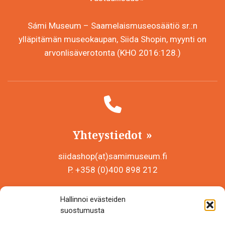
Sámi Museum – Saamelaismuseosäätiö sr.:n
ylläpitämän museokaupan, Siida Shopin, myynti on
arvonlisäverotonta (KHO 2016:128.)
Yhteystiedot
siidashop(at)samimuseum.fi
P. +358 (0)400 898 212
Sámi Museum – Saamelaismuseosäätiö sr
Hallinnoi evästeiden
Y-tunnus 0625907-2
suostumusta
Siida Shop