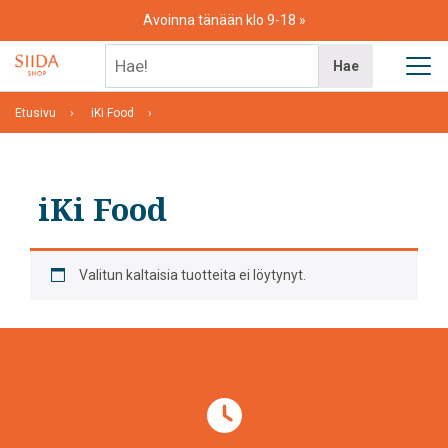
Skip
Avoinna tänään klo 9-18
to
content
Hae!
Hae
Etusivu
iKi Food
iKi Food
Valitun kaltaisia tuotteita ei löytynyt.