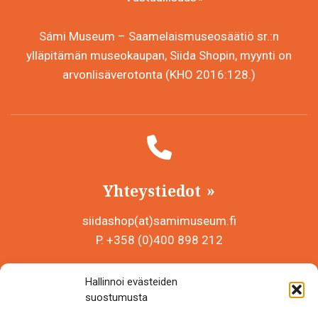
Sámi Museum – Saamelaismuseosäätiö sr.:n
ylläpitämän museokaupan, Siida Shopin, myynti on
arvonlisäverotonta (KHO 2016:128.)
Yhteystiedot
siidashop(at)samimuseum.fi
P. +358 (0)400 898 212
Sámi Museum – Saamelaismuseosäätiö sr
Hallinnoi evästeiden
Y-tunnus 0625907-2
suostumusta
Siida Shop