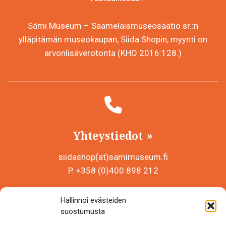
Sámi Museum – Saamelaismuseosäätiö sr.:n
ylläpitämän museokaupan, Siida Shopin, myynti on
arvonlisäverotonta (KHO 2016:128.)
Yhteystiedot
siidashop(at)samimuseum.fi
P. +358 (0)400 898 212
Sámi Museum – Saamelaismuseosäätiö sr
Hallinnoi evästeiden
Y-tunnus 0625907-2
suostumusta
Siida Shop