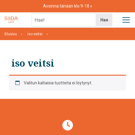
Skip
Avoinna tänään klo 9-18
to
content
Hae!
Hae
Etusivu
iso veitsi
iso veitsi
Valitun kaltaisia tuotteita ei löytynyt.