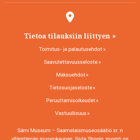
Tietoa tilauksiin liittyen
Toimitus- ja palautusehdot
Saavutettavuusseloste
Maksuehdot
Tietosuojaseloste
Peruuttamisoikeudet
Vastuullisuus
Sámi Museum – Saamelaismuseosäätiö sr.:n
ylläpitämän museokaupan, Siida Shopin, myynti on