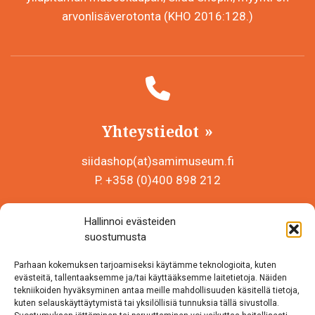
arvonlisäverotonta (KHO 2016:128.)
Yhteystiedot
siidashop(at)samimuseum.fi
P. +358 (0)400 898 212
Sámi Museum – Saamelaismuseosäätiö sr
Hallinnoi evästeiden
Y-tunnus 0625907-2
suostumusta
Siida Shop
Parhaan kokemuksen tarjoamiseksi käytämme teknologioita, kuten
Inarintie 46
evästeitä, tallentaaksemme ja/tai käyttääksemme laitetietoja. Näiden
tekniikoiden hyväksyminen antaa meille mahdollisuuden käsitellä tietoja,
99870 Inari
kuten selauskäyttäytymistä tai yksilöllisiä tunnuksia tällä sivustolla.