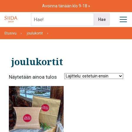
Skip
Avoinna tänään klo 9-18
to
content
Hae!
Hae
Etusivu
joulukortit
joulukortit
Näytetään ainoa tulos