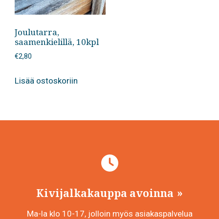
Joulutarra,
saamenkielillä, 10kpl
€
2,80
Lisää ostoskoriin
Kivijalkakauppa avoinna
Ma-la klo 10-17, jolloin myös asiakaspalvelua