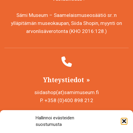
Sámi Museum – Saamelaismuseosäätiö sr.:n
ylläpitämän museokaupan, Siida Shopin, myynti on
arvonlisäverotonta (KHO 2016:128.)
Yhteystiedot
siidashop(at)samimuseum.fi
P. +358 (0)400 898 212
Sámi Museum – Saamelaismuseosäätiö sr
Hallinnoi evästeiden
Y-tunnus 0625907-2
suostumusta
Siida Shop