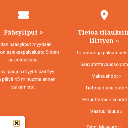
Pääsyliput
Tietoa tilauksii
liittyen
idan pääsyliput myydään
n asiakaspalvelusta Siidan
Toimitus- ja palautuseh
aukioloaikana.
Saavutettavuusselost
sylippujen myynti päättyy
Maksuehdot
a päivä 45 minuuttia ennen
sulkemista.
Tietosuojaseloste
Peruuttamisoikeudet
Vastuullisuus
Sámi Museum –