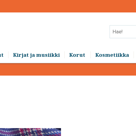
Hae!
ut
Kirjat ja musiikki
Korut
Kosmetiikka