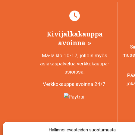
Kivijalkakauppa
avoinna
Si
museo
Ma-la klo 10-17, jolloin myös
asiakaspalvelua verkkokauppa-
asioissa.
Pää
jok
Verkkokauppa avoinna 24/7.
Hallinnoi evästeiden suostumusta