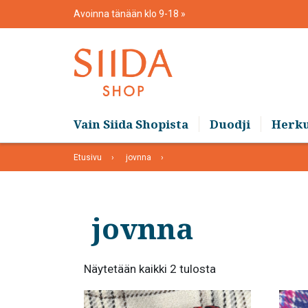
Skip
Avoinna tänään klo 9-18
to
content
Vain Siida Shopista
Duodji
Herk
Etusivu
jovnna
jovnna
Suosituimmat
Näytetään kaikki 2 tulosta
ensin