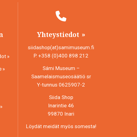
n
Yhteystiedot
siidashop(at)samimuseum.fi
P. +358 (0)400 898 212
dot
Sámi Museum –
e
Saamelaismuseosäätiö sr
Y-tunnus 0625907-2
Siida Shop
Inarintie 46
99870 Inari
Löydät meidät myös somesta!