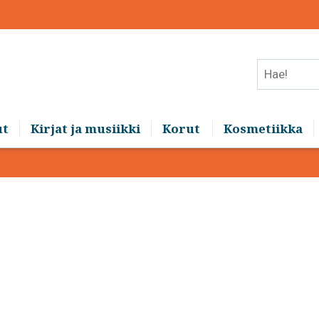
Hae!
ut
Kirjat ja musiikki
Korut
Kosmetiikka