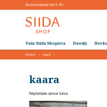
Skip
Avoinna tänään klo 9-18
to
content
Vain Siida Shopista
Duodji
Herk
Etusivu
kaara
kaara
Näytetään ainoa tulos