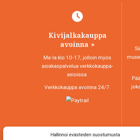
Kivijalkakauppa
avoinna
Si
museo
Ma-la klo 10-17, jolloin myös
asiakaspalvelua verkkokauppa-
asioissa.
Pää
jok
Verkkokauppa avoinna 24/7.
Hallinnoi evästeiden suostumusta