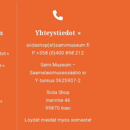
n
Yhteystiedot
siidashop(at)samimuseum.fi
P. +358 (0)400 898 212
dot
Sámi Museum –
e
Saamelaismuseosäätiö sr
Y-tunnus 0625907-2
Siida Shop
Inarintie 46
99870 Inari
Löydät meidät myös somesta!