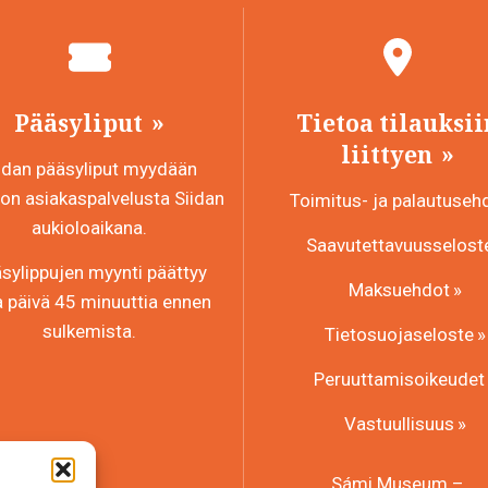
Pääsyliput
Tietoa tilauksii
liittyen
idan pääsyliput myydään
n asiakaspalvelusta Siidan
Toimitus- ja palautuseh
aukioloaikana.
Saavutettavuusselost
sylippujen myynti päättyy
Maksuehdot
a päivä 45 minuuttia ennen
sulkemista.
Tietosuojaseloste
Peruuttamisoikeudet
Vastuullisuus
Sámi Museum –