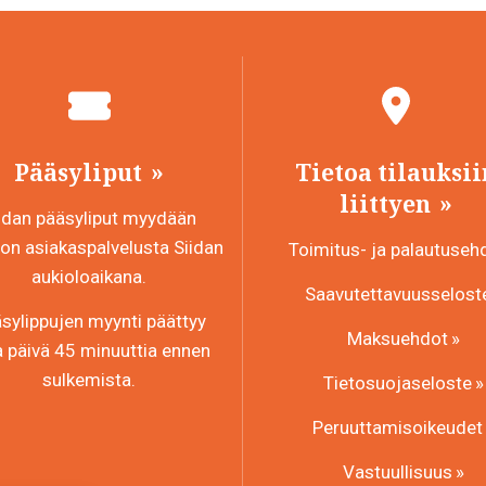
Pääsyliput
Tietoa tilauksii
liittyen
idan pääsyliput myydään
n asiakaspalvelusta Siidan
Toimitus- ja palautuseh
aukioloaikana.
Saavutettavuusselost
sylippujen myynti päättyy
Maksuehdot
a päivä 45 minuuttia ennen
sulkemista.
Tietosuojaseloste
Peruuttamisoikeudet
Vastuullisuus