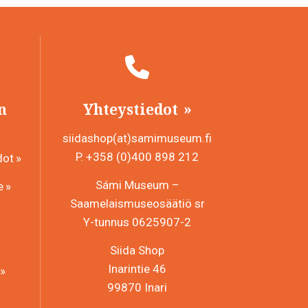
n
Yhteystiedot
siidashop(at)samimuseum.fi
P. +358 (0)400 898 212
dot
Sámi Museum –
e
Saamelaismuseosäätiö sr
Y-tunnus 0625907-2
Siida Shop
Inarintie 46
99870 Inari