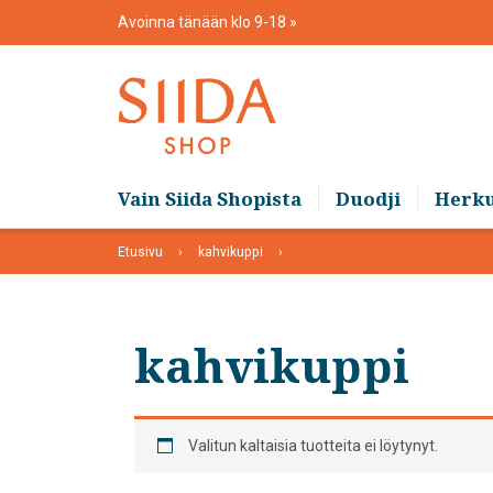
Skip
Avoinna tänään klo 9-18
to
content
Vain Siida Shopista
Duodji
Herk
Etusivu
kahvikuppi
kahvikuppi
Valitun kaltaisia tuotteita ei löytynyt.