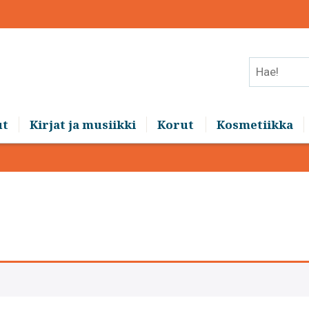
Hae!
ut
Kirjat ja musiikki
Korut
Kosmetiikka