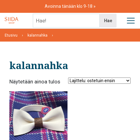
Skip
Avoinna tänään klo 9-18
to
content
Hae!
Hae
Etusivu
kalannahka
kalannahka
Näytetään ainoa tulos