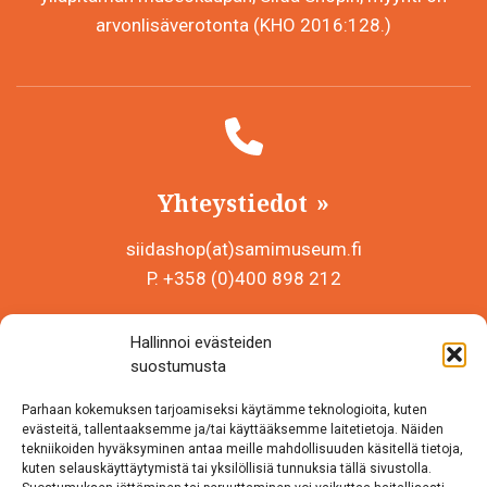
arvonlisäverotonta (KHO 2016:128.)
Yhteystiedot
siidashop(at)samimuseum.fi
P. +358 (0)400 898 212
Sámi Museum – Saamelaismuseosäätiö sr
Hallinnoi evästeiden
Y-tunnus 0625907-2
suostumusta
Siida Shop
Parhaan kokemuksen tarjoamiseksi käytämme teknologioita, kuten
Inarintie 46
evästeitä, tallentaaksemme ja/tai käyttääksemme laitetietoja. Näiden
tekniikoiden hyväksyminen antaa meille mahdollisuuden käsitellä tietoja,
99870 Inari
kuten selauskäyttäytymistä tai yksilöllisiä tunnuksia tällä sivustolla.