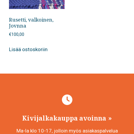
Rusetti, valkoinen,
Jovnna
€
100,00
Lisää ostoskoriin
Kivijalkakauppa avoinna
Ma-la klo 10-17, jolloin myös asiakaspalvelua