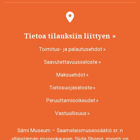
Tietoa tilauksiin liittyen
Toimitus- ja palautusehdot
Saavutettavuusseloste
Maksuehdot
Tietosuojaseloste
Peruuttamisoikeudet
Vastuullisuus
Sámi Museum – Saamelaismuseosäätiö sr.:n
ylläpitämän museokaupan, Siida Shopin, myynti on