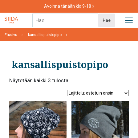
Skip
Avoinna tänään klo 9-18
to
content
Hae!
Hae
Etusivu
kansallispuistopipo
kansallispuistopipo
Suosituimmat
Näytetään kaikki 3 tulosta
ensin