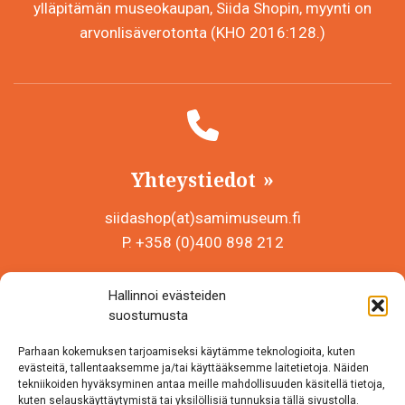
ylläpitämän museokaupan, Siida Shopin, myynti on
arvonlisäverotonta (KHO 2016:128.)
Yhteystiedot
siidashop(at)samimuseum.fi
P. +358 (0)400 898 212
Sámi Museum – Saamelaismuseosäätiö sr
Hallinnoi evästeiden
Y-tunnus 0625907-2
suostumusta
Siida Shop
Parhaan kokemuksen tarjoamiseksi käytämme teknologioita, kuten
Inarintie 46
evästeitä, tallentaaksemme ja/tai käyttääksemme laitetietoja. Näiden
tekniikoiden hyväksyminen antaa meille mahdollisuuden käsitellä tietoja,
99870 Inari
kuten selauskäyttäytymistä tai yksilöllisiä tunnuksia tällä sivustolla.