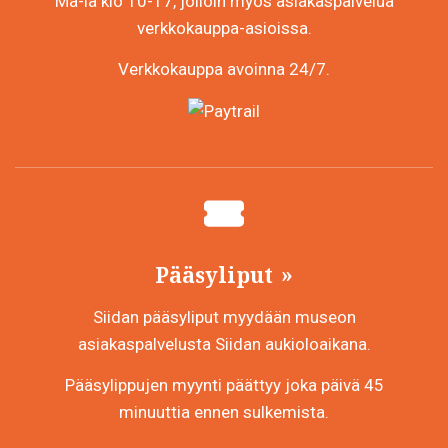
Ma-la klo 10-17, jolloin myös asiakaspalvelua
verkkokauppa-asioissa.
Verkkokauppa avoinna 24/7.
Pääsyliput
Siidan pääsyliput myydään museon
asiakaspalvelusta Siidan aukioloaikana.
Pääsylippujen myynti päättyy joka päivä 45
minuuttia ennen sulkemista.