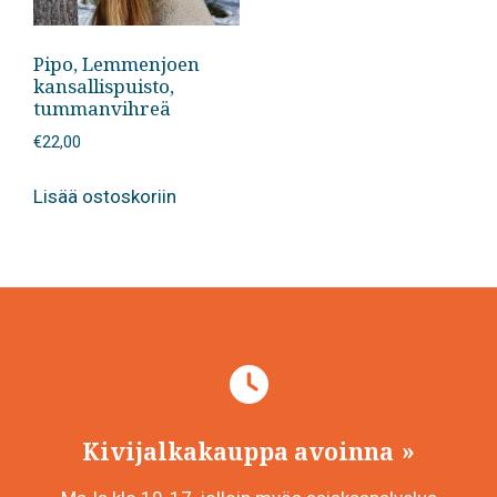
Pipo, Lemmenjoen
kansallispuisto,
tummanvihreä
€
22,00
Lisää ostoskoriin
Kivijalkakauppa avoinna