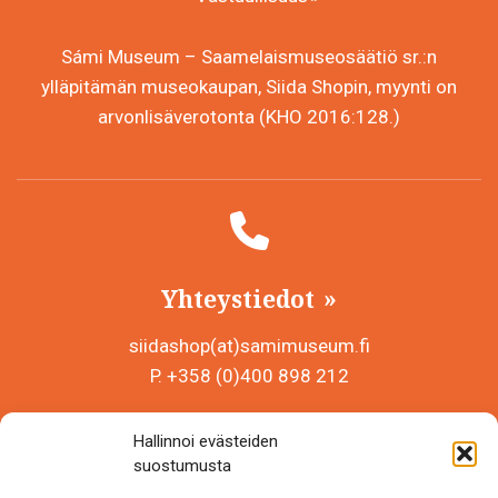
Sámi Museum – Saamelaismuseosäätiö sr.:n
ylläpitämän museokaupan, Siida Shopin, myynti on
arvonlisäverotonta (KHO 2016:128.)
Yhteystiedot
siidashop(at)samimuseum.fi
P. +358 (0)400 898 212
Sámi Museum – Saamelaismuseosäätiö sr
Hallinnoi evästeiden
Y-tunnus 0625907-2
suostumusta
Siida Shop