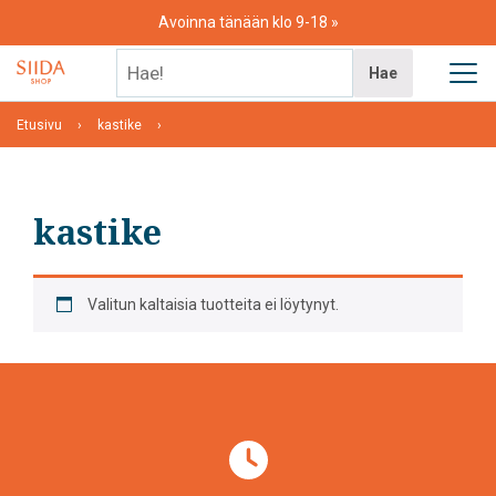
Skip
Avoinna tänään klo 9-18
to
content
Hae!
Hae
Etusivu
kastike
kastike
Valitun kaltaisia tuotteita ei löytynyt.