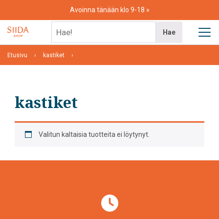
Skip
Avoinna tänään klo 9-18
to
content
Hae!
Hae
Etusivu
kastiket
kastiket
Valitun kaltaisia tuotteita ei löytynyt.