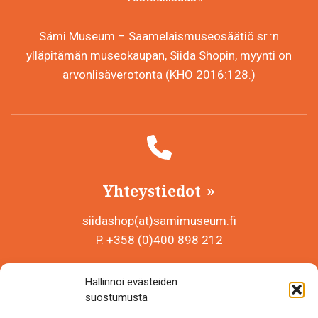
Sámi Museum – Saamelaismuseosäätiö sr.:n
ylläpitämän museokaupan, Siida Shopin, myynti on
arvonlisäverotonta (KHO 2016:128.)
Yhteystiedot
siidashop(at)samimuseum.fi
P. +358 (0)400 898 212
Sámi Museum – Saamelaismuseosäätiö sr
Hallinnoi evästeiden
Y-tunnus 0625907-2
suostumusta
Siida Shop