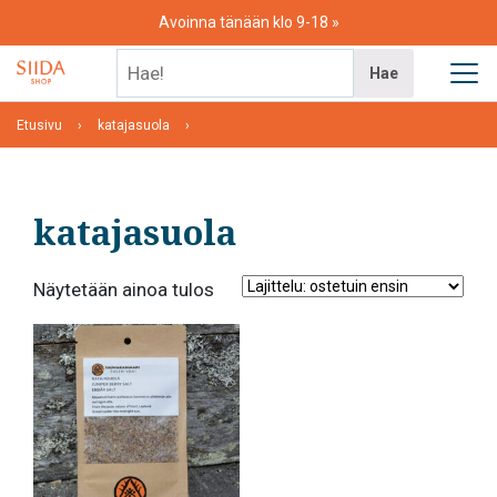
Skip
Avoinna tänään klo 9-18
to
content
Hae!
Hae
Etusivu
katajasuola
katajasuola
Näytetään ainoa tulos