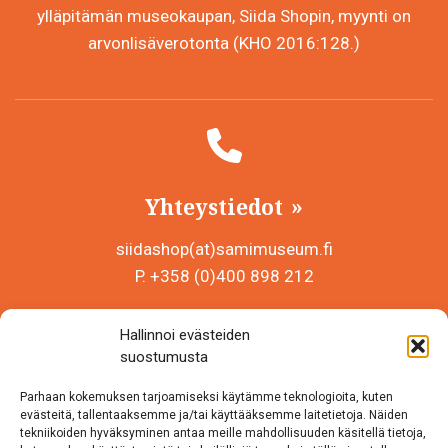
ylläpitämän museokaupan, Siida Shopin, myynti on
arvonlisäverotonta (KHO 2016:128.)
Yhteystiedot
siidashop(at)samimuseum.fi
P. +358 (0)400 898 212
Sámi Museum – Saamelaismuseosäätiö sr
Hallinnoi evästeiden
Y-tunnus 0625907-2
suostumusta
Siida Shop
Parhaan kokemuksen tarjoamiseksi käytämme teknologioita, kuten
Inarintie 46
evästeitä, tallentaaksemme ja/tai käyttääksemme laitetietoja. Näiden
tekniikoiden hyväksyminen antaa meille mahdollisuuden käsitellä tietoja,
99870 Inari