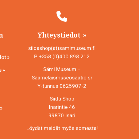
n
Yhteystiedot
siidashop(at)samimuseum.fi
P. +358 (0)400 898 212
dot
Sámi Museum –
e
Saamelaismuseosäätiö sr
Y-tunnus 0625907-2
Siida Shop
Inarintie 46
99870 Inari
Löydät meidät myös somesta!