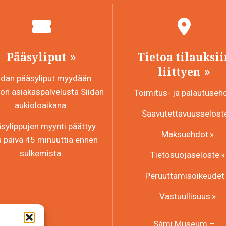
Pääsyliput
Tietoa tilauksii
liittyen
idan pääsyliput myydään
n asiakaspalvelusta Siidan
Toimitus- ja palautuseh
aukioloaikana.
Saavutettavuusselost
sylippujen myynti päättyy
Maksuehdot
a päivä 45 minuuttia ennen
sulkemista.
Tietosuojaseloste
Peruuttamisoikeudet
Vastuullisuus
Sámi Museum –