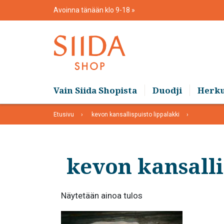
Skip
Avoinna tänään klo 9-18
to
content
Vain Siida Shopista
Duodji
Herk
Etusivu
kevon kansallispuisto lippalakki
kevon kansalli
Näytetään ainoa tulos