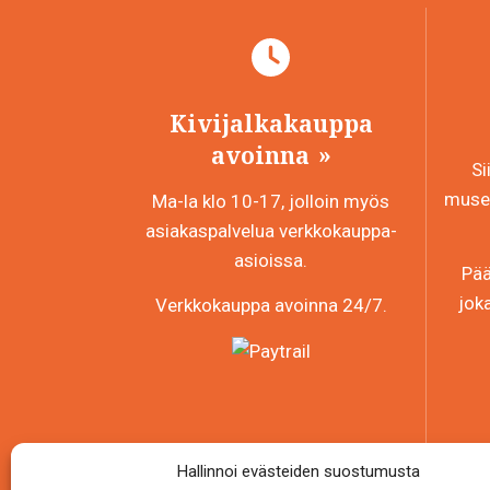
Kivijalkakauppa
avoinna
Si
museo
Ma-la klo 10-17, jolloin myös
asiakaspalvelua verkkokauppa-
asioissa.
Pää
jok
Verkkokauppa avoinna 24/7.
Hallinnoi evästeiden suostumusta