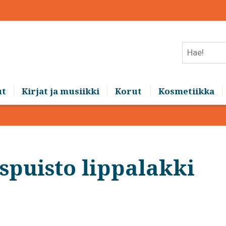
Hae!
ut
Kirjat ja musiikki
Korut
Kosmetiikka
spuisto lippalakki