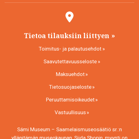
Tietoa tilauksiin liittyen
Toimitus- ja palautusehdot
Saavutettavuusseloste
Maksuehdot
Tietosuojaseloste
Peruuttamisoikeudet
Vastuullisuus
Sámi Museum – Saamelaismuseosäätiö sr.:n
ylläpitämän museokaupan, Siida Shopin, myynti on