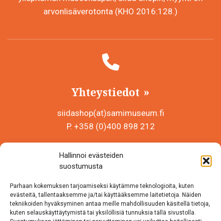
arvonlisäverotonta (KHO 2016:128.)
Yhteystiedot
siidashop(at)samimuseum.fi
P. +358 (0)400 898 212
Sámi Museum – Saamelaismuseosäätiö sr
Hallinnoi evästeiden
Y-tunnus 0625907-2
suostumusta
Siida Shop
Parhaan kokemuksen tarjoamiseksi käytämme teknologioita, kuten
Inarintie 46
evästeitä, tallentaaksemme ja/tai käyttääksemme laitetietoja. Näiden
tekniikoiden hyväksyminen antaa meille mahdollisuuden käsitellä tietoja,
99870 Inari
kuten selauskäyttäytymistä tai yksilöllisiä tunnuksia tällä sivustolla.