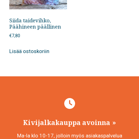
Siida taidevihko,
Päähineen päällinen
€
7,80
Lisää ostoskoriin
Kivijalkakauppa avoinna
Ma-la klo 10-17, jolloin myös asiakaspalvelua