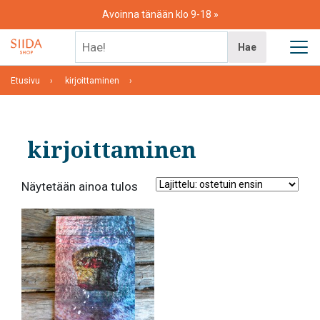
Skip
Avoinna tänään klo 9-18
to
content
Hae!
Hae
Etusivu
kirjoittaminen
kirjoittaminen
Näytetään ainoa tulos