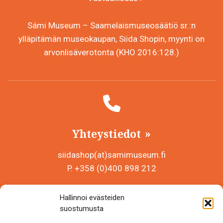
Sámi Museum – Saamelaismuseosäätiö sr.:n
ylläpitämän museokaupan, Siida Shopin, myynti on
arvonlisäverotonta (KHO 2016:128.)
Yhteystiedot
siidashop(at)samimuseum.fi
P. +358 (0)400 898 212
Sámi Museum – Saamelaismuseosäätiö sr
Hallinnoi evästeiden
Y-tunnus 0625907-2
suostumusta
Siida Shop