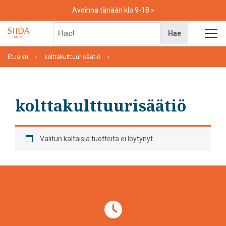
Skip
Avoinna tänään klo 9-18
to
content
Hae!
Hae
Etusivu
kolttakulttuurisäätiö
kolttakulttuurisäätiö
Valitun kaltaisia tuotteita ei löytynyt.