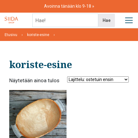
Skip
Avoinna tänään klo 9-18
to
content
Hae!
Hae
Etusivu
koriste-esine
koriste-esine
Näytetään ainoa tulos