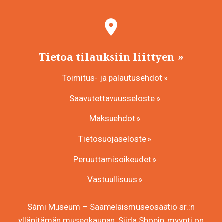
Tietoa tilauksiin liittyen
Toimitus- ja palautusehdot
Saavutettavuusseloste
Maksuehdot
Tietosuojaseloste
Peruuttamisoikeudet
Vastuullisuus
Sámi Museum – Saamelaismuseosäätiö sr.:n
ylläpitämän museokaupan, Siida Shopin, myynti on