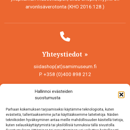
arvonlisäverotonta (KHO 2016:128.)
Yhteystiedot
siidashop(at)samimuseum.fi
P. +358 (0)400 898 212
Sámi Museum – Saamelaismuseosäätiö sr
Hallinnoi evästeiden
Y-tunnus 0625907-2
suostumusta
Siida Shop
Parhaan kokemuksen tarjoamiseksi käytämme teknologioita, kuten
Inarintie 46
evästeitä, tallentaaksemme ja/tai käyttääksemme laitetietoja. Näiden
tekniikoiden hyväksyminen antaa meille mahdollisuuden käsitellä tietoja,
99870 Inari
kuten selauskäyttäytymistä tai yksilöllisiä tunnuksia tällä sivustolla.