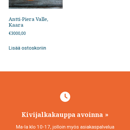
Antti-Piera Valle,
Kaara
€
3000,00
Lisää ostoskoriin
Kivijalkakauppa avoinna
Ma-la klo 10-17, jolloin myös asiakaspalvelua