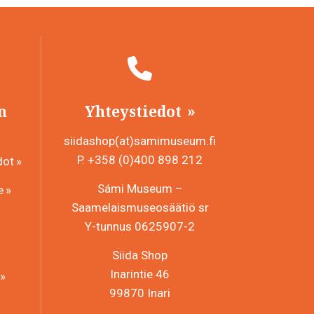
n
Yhteystiedot
siidashop(at)samimuseum.fi
P. +358 (0)400 898 212
dot
Sámi Museum –
e
Saamelaismuseosäätiö sr
Y-tunnus 0625907-2
Siida Shop
Inarintie 46
99870 Inari