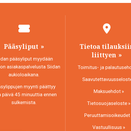
Pääsyliput
Tietoa tilauksii
liittyen
idan pääsyliput myydään
n asiakaspalvelusta Siidan
Toimitus- ja palautuseh
aukioloaikana.
Saavutettavuusselost
sylippujen myynti päättyy
Maksuehdot
a päivä 45 minuuttia ennen
sulkemista.
Tietosuojaseloste
Peruuttamisoikeudet
Vastuullisuus