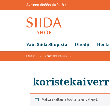
Skip
Avoinna tänään klo 9-18
to
content
Vain Siida Shopista
Duodji
Herk
Etusivu
koristekaiverrus
koristekaiverr
Valitun kaltaisia tuotteita ei löytynyt.