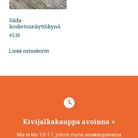
Siida-
kosketusnäyttökynä
€
3,50
Lisää ostoskoriin
Kivijalkakauppa avoinna
Ma-la klo 10-17, jolloin myös asiakaspalvelua