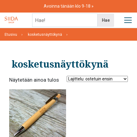
Skip
Avoinna tänään klo 9-18
to
content
Hae!
Hae
Etusivu
kosketusnäyttökynä
kosketusnäyttökynä
Näytetään ainoa tulos