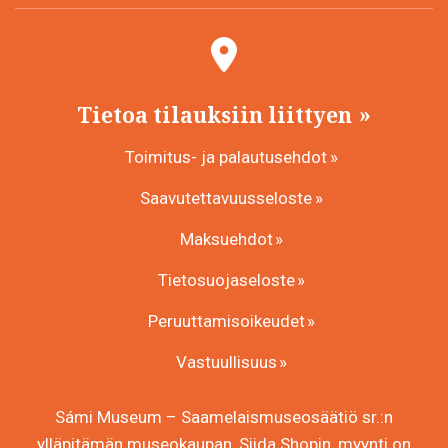
Tietoa tilauksiin liittyen
Toimitus- ja palautusehdot
Saavutettavuusseloste
Maksuehdot
Tietosuojaseloste
Peruuttamisoikeudet
Vastuullisuus
Sámi Museum – Saamelaismuseosäätiö sr.:n
ylläpitämän museokaupan, Siida Shopin, myynti on