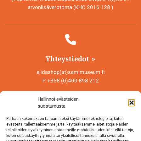
arvonlisäverotonta (KHO 2016:128.)
Yhteystiedot
siidashop(at)samimuseum.fi
P. +358 (0)400 898 212
Sámi Museum – Saamelaismuseosäätiö sr
Hallinnoi evästeiden
Y-tunnus 0625907-2
suostumusta
Siida Shop
Parhaan kokemuksen tarjoamiseksi käytämme teknologioita, kuten
Inarintie 46
evästeitä, tallentaaksemme ja/tai käyttääksemme laitetietoja. Näiden
tekniikoiden hyväksyminen antaa meille mahdollisuuden käsitellä tietoja,
99870 Inari
kuten selauskäyttäytymistä tai yksilöllisiä tunnuksia tällä sivustolla.