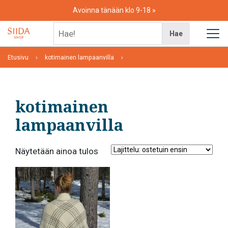
Skip
Avoinna tänään klo 9-18
to
content
Hae!
Hae
Etusivu
kotimainen lampaanvilla
kotimainen
lampaanvilla
Näytetään ainoa tulos