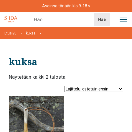
Skip
Avoinna tänään klo 9-18
to
content
Hae!
Hae
Etusivu
kuksa
kuksa
Suosituimmat
Näytetään kaikki 2 tulosta
ensin